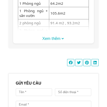
1 Phòng ngủ
64.2m2
1 Phòng ngủ +
105.6m2
sân vườn
2 phòng ngủ
91.4 m2 , 93.2m2
2 Phòng ngủ +
145.6 m2
sân vườn
Xem thêm
127.3 m2, 148.7 m2,
3 phòng ngủ
146m2
3 phòng ngủ +
211.3 m2
sân vườn
– Tiện ích:
Hồ bơi nước ấm
Phòng tập thể dục
GỬI YÊU CẦU
BBQ
Sân vườn
Hầm đậu xe hơi