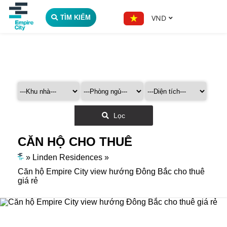
VND
TÌM KIẾM
Lọc
CĂN HỘ CHO THUÊ
»
Linden Residences
»
Căn hộ Empire City view hướng Đông Bắc cho thuê
giá rẻ