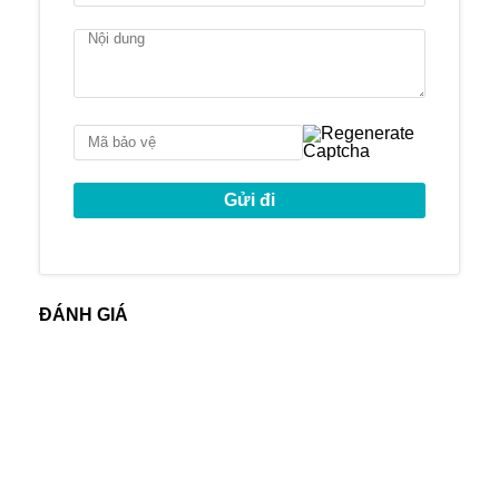
Phòng cộng đồng
Sảnh lễ tân
Liden Residences mang đến cho cư dân
không gian sống hiện đại, đầy đủ các tiện
và vị trí đắc địa.
Tọa lạc tại trung tâm của bán đảo Thủ
Thiêm, Linden Residences có môi trường
sống thanh bình, yên tĩnh và nhiều cây
xanh.
Công ty còn nhiều căn hộ Empire City bán
và cho thuê khác tại:
https://empirecityhcmc.com/empire-city-
ĐÁNH GIÁ
cho-thue/
https://empirecityhcmc.com/empire-city-
ban/
Vui lòng liên hệ để biết thêm chi tiết và
xem thực tế.
Ms Tuyền