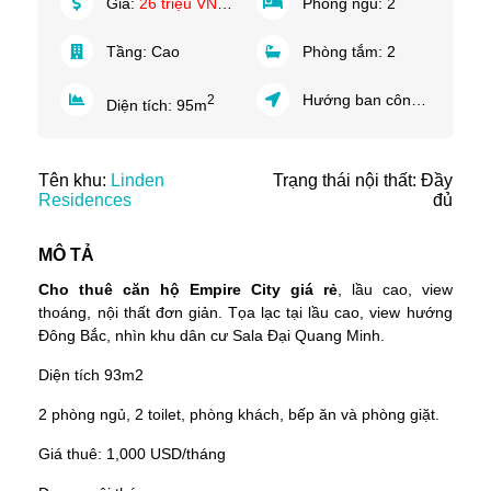
Giá:
26 triệu VND/tháng
Phòng ngủ:
2
Tầng:
Cao
Phòng tắm:
2
Hướng ban công:
Đông Bắ
2
Diện tích:
95
m
Tên khu:
Linden
Trạng thái nội thất: Đầy
Residences
đủ
MÔ TẢ
Cho thuê căn hộ Empire City giá rẻ
, lầu cao, view
thoáng, nội thất đơn giản. Tọa lạc tại lầu cao, view hướng
Đông Bắc, nhìn khu dân cư Sala Đại Quang Minh.
Diện tích 93m2
2 phòng ngủ, 2 toilet, phòng khách, bếp ăn và phòng giặt.
Giá thuê: 1,000 USD/tháng