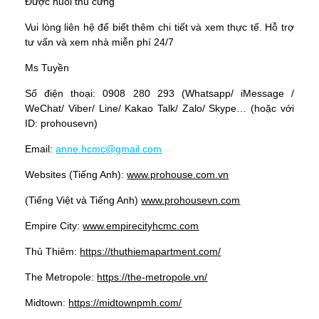
Được nuôi thú cưng
Vui lòng liên hệ để biết thêm chi tiết và xem thực tế. Hỗ trợ
tư vấn và xem nhà miễn phí 24/7
Ms Tuyền
Số điện thoại: 0908 280 293 (Whatsapp/ iMessage /
WeChat/ Viber/ Line/ Kakao Talk/ Zalo/ Skype… (hoặc với
ID: prohousevn)
Email:
anne.hcmc@gmail.com
Websites (Tiếng Anh):
www.prohouse.com.vn
(Tiếng Việt và Tiếng Anh)
www.prohousevn.com
Empire City:
www.empirecityhcmc.com
Thủ Thiêm:
https://thuthiemapartment.com/
The Metropole:
https://the-metropole.vn/
Midtown:
https://midtownpmh.com/