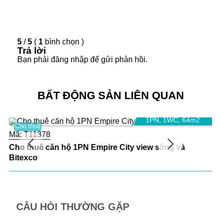
Số điện thoại: 0908
280 293 (
Whatsapp
/
iMessage
/
WeChat
/
Viber
/
Line
/
Kakao Tal
k/
Zalo
/
Skype… (hoặc với ID:
prohousevn
)
5
/
5
(
1
bình chọn
)
Email:
infoempirecity@gmail.com
Trả lời
Bạn phải
đăng nhập
để gửi phản hồi.
Video giới thiệu Empire City
Empire City tiện nghi và tiện ích
BẤT ĐỘNG SẢN LIÊN QUAN
30 triệu VND/tháng
1PN
,
1WC
,
64m2
Cho thuê
Mã:
T11378
Cho thuê căn hộ 1PN Empire City view sông và
Bitexco
CÂU HỎI THƯỜNG GẶP