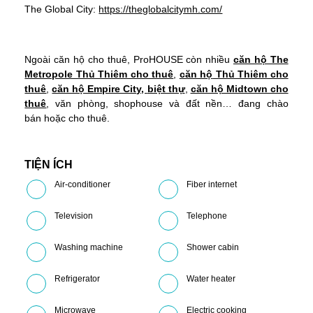
The Global City:
https://theglobalcitymh.com/
Ngoài căn hộ cho thuê, ProHOUSE còn nhiều
căn hộ The
Metropole Thủ Thiêm cho thuê
,
căn hộ
Thủ Thiêm cho
thuê
,
căn hộ Empire City,
biệt thự
,
căn hộ Midtown cho
thuê
, văn phòng, shophouse và đất nền… đang chào
bán hoặc cho thuê.
TIỆN ÍCH
Air-conditioner
Fiber internet
Television
Telephone
Washing machine
Shower cabin
Refrigerator
Water heater
Microwave
Electric cooking