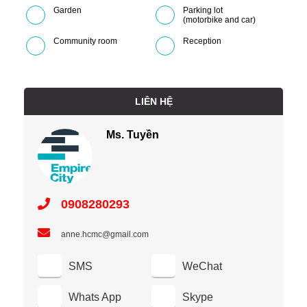
Garden
Parking lot
(motorbike and car)
Community room
Reception
LIÊN HỆ
Ms. Tuyền
0908280293
anne.hcmc@gmail.com
SMS
WeChat
Whats App
Skype