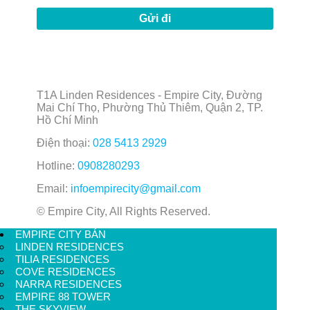
T1A Linden Residences - Empire City, Đường
Mai Chí Thọ, Phường Thủ Thiêm, Quận 2, TP.
Hồ Chí Minh
Điện thoại:
028 5413 2929
Hotline:
0908280293
Email:
infoempirecity@gmail.com
© Empire City, All Rights Reserved.
EMPIRE CITY BÁN
LINDEN RESIDENCES
TILIA RESIDENCES
COVE RESIDENCES
NARRA RESIDENCES
EMPIRE 88 TOWER
THE SKYVIEW