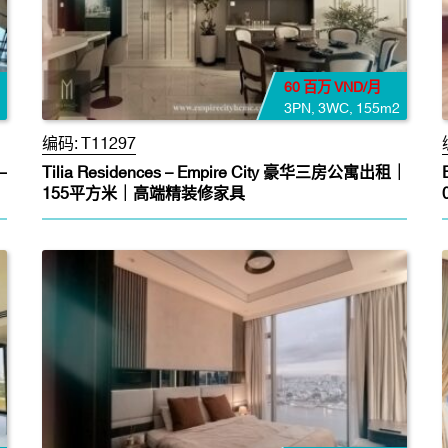
60 百万 VND/月
3PN
,
3WC
,
155m2
编码:
T11297
–
Tilia Residences – Empire City 豪华三房公寓出租｜
155平方米｜高端精装修家具