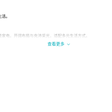
生活。
能家电。开阔布局与充沛采光，适配多元生活方式。
查看更多
交 lounge 及专属礼宾服务，满足品质生活所需。
住体验。
。