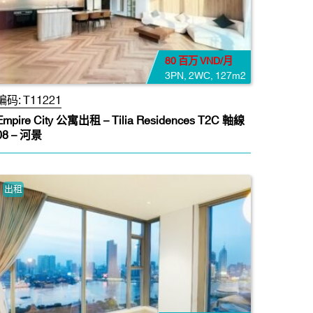
80 百万 VND/月
3PN
,
2WC
,
127m2
编码:
T11221
Empire City 公寓出租 – Tilia Residences T2C 軸線
08 – 河景
出租