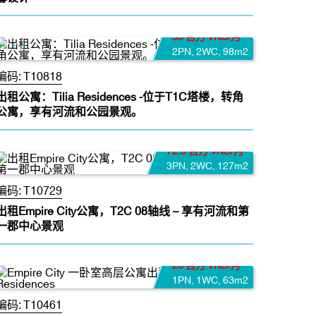
53 百万 VND/月
2PN
,
2WC
,
98m2
编码:
T10818
出租公寓：Tilia Residences -位于T1C塔楼，转角
公寓，享有河流和公园景观。
72.8 百万 VND/月
3PN
,
2WC
,
127m2
编码:
T10729
出租Empire City公寓，T2C 08轴线 – 享有河流和第
一郡中心景观
26 百万 VND/月
1PN
,
1WC
,
63m2
编码:
T10461