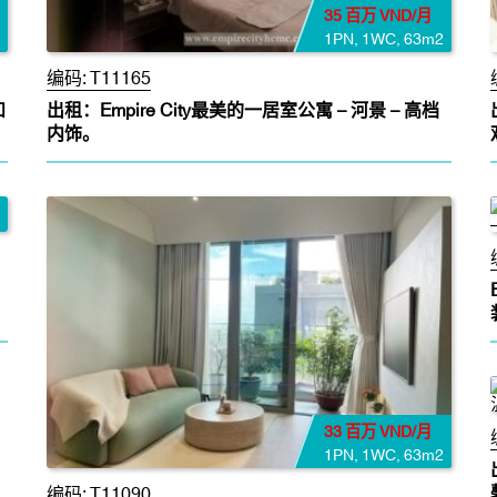
35 百万 VND/月
1PN
,
1WC
,
63m2
编码:
T11165
和
出租：Empire City最美的一居室公寓 – 河景 – 高档
内饰。
33 百万 VND/月
1PN
,
1WC
,
63m2
编码:
T11090