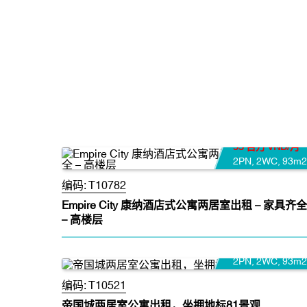
55 百万 VND/月
2PN
,
2WC
,
93m2
编码:
T10782
Empire City 康纳酒店式公寓两居室出租 – 家具齐全
– 高楼层
38 百万 VND/月
2PN
,
2WC
,
93m2
编码:
T10521
帝国城两居室公寓出租，坐拥地标81景观