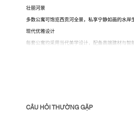
壮丽河景
多数公寓可饱览西贡河全景，私享宁静如画的水岸
现代优雅设计
每套公寓均采用当代美学设计，配备高端建材与智
世界级配套设施
尽享无边际泳池、全配置健身中心、景观花园、住户社
活力社区
多元社群定期举办社交活动，营造归属感，提升居
全天候安全保障
CÂU HỎI THƯỜNG GẶP
24小时安保与智能安防系统，为住户提供安心环境
餐饮娱乐近在咫尺