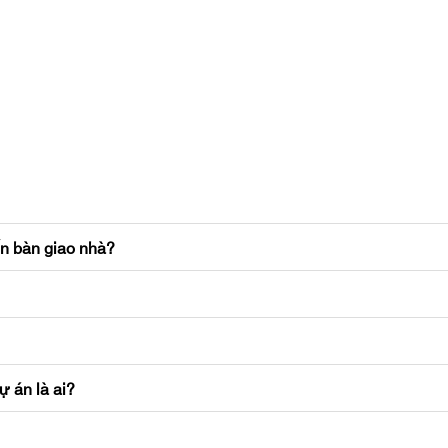
夜生活场所，探索永无止境。
无忧。
谐共生。
适与社群的完美融合，将全面提升您的幸福感。
ến bàn giao nhà?
的雅仕，这里皆为理想之选。
ự án là ai?
Kakao Talk…）