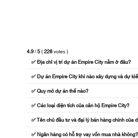
项目及周边汇聚高端餐厅、潮流咖啡馆、精品店与
便捷生活服务
礼宾、维修等现代服务触手可及，让日常生活从容
绿色可持续理念
社区融入生态设计，倡导环保生活方式，与自然和
4.9
/
5
(
228
votes
)
✅ Địa chỉ vị trí dự án Empire City nằm ở đâu?
投资品质人生
租赁帝国城公寓即是对优质生活的投资。奢华、舒
✅ Dự án Empire City khi nào xây dựng và dự ki
即刻体验守添帝国城的奢适生活
✅ Quy mô dự án thế nào?
无论您是职场新锐、成长家庭，还是追求都会谧境
✅ Các loại diện tích của căn hộ Empire City?
立即预约看房，亲鉴高端租赁标杆
✅ Tên chủ đầu tư và đại lý bán hàng chính của d
热线: +84 908 280 203（支持Zalo/WhatsApp/微信/
欢迎来到守添帝国城——重新定义生活标准。
✅ Ngân hàng có hỗ trợ vay vốn mua nhà không?