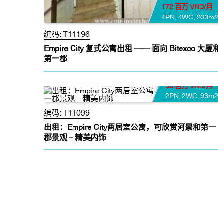
172 百万 VND/月
4PN
,
4WC
,
203m2
编码:
T11196
Empire City 复式公寓出租 —— 面向 Bitexco 大厦
第一郡
50 百万 VND/月
2PN
,
2WC
,
93m2
编码:
T11099
出租：Empire City两居室公寓，可欣赏河景和第一
郡景观 – 精美内饰