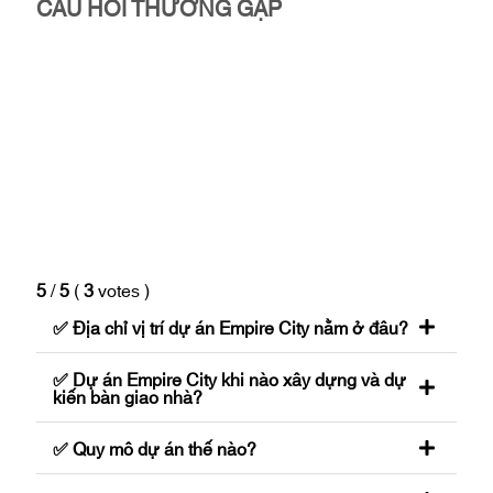
CÂU HỎI THƯỜNG GẶP
5
/
5
(
3
votes
)
✅ Địa chỉ vị trí dự án Empire City nằm ở đâu?
✅ Dự án Empire City khi nào xây dựng và dự
kiến bàn giao nhà?
✅ Quy mô dự án thế nào?