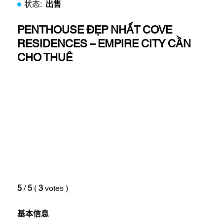
状态:
出售
PENTHOUSE ĐẸP NHẤT COVE
RESIDENCES – EMPIRE CITY CẦN
CHO THUÊ
5
/
5
(
3
votes
)
基本信息