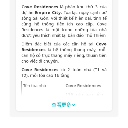
Cove Residences
là phân khu thứ 3 của
dự án
Empire City
. Tọa lạc ngay cạnh bờ
sông Sài Gòn. Với thiết kế hiện đại, tinh tế
cùng hệ thống tiện ích cao cấp, Cove
Residences là một trong những tòa nhà
được yêu thích nhất tại bán đảo Thủ Thiêm
Điểm đặc biệt của các căn hộ tại
Cove
Residences
là hệ thống thang máy, mỗi
căn hộ có trục thang máy riêng, thuận tiện
cho việc di chuyển.
Cove Residences
có 2 toàn nhà (T1 và
T2), mỗi tòa cao 16 tầng
Tên tòa nhà
Cove Residences
136 căn bao gồm
Số lượng căn hộ
16 căn duplex
查看更多
Số lượng tầng
16 tầng
Hồ bơi 50m, phòng
tập gym, sân chơi