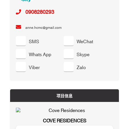
0908280293
anne.hcmc@gmail.com
SMS
WeChat
Whats App
Skype
Viber
Zalo
项目信息
COVE RESIDENCES