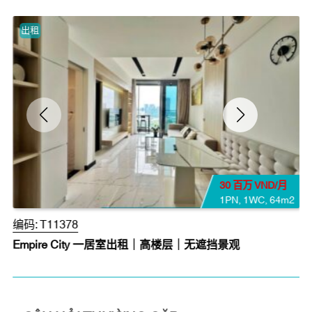
出租
30 百万 VND/月
1PN
,
1WC
,
64m2
编码:
T11378
Empire City 一居室出租｜高楼层｜无遮挡景观