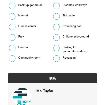
Back-up generator
Disabled walkways
Internet
Tivi cable
Fitness center
Swimming pool
Park
Children playground
Garden
Parking lot
(motorbike and car)
Community room
Reception
联系
Ms. Tuyền