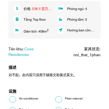
价格:
238.5 百万 VND/月
Phòng ngủ:
4
Tầng:
Top floor
Phòng tắm:
5
Hướng ban công:
Tây Nam
2
Diện tích:
408
m
Tên khu:
Cove
家具状态:
Residences
noi_that_1phan
描述
对不起，此内容只适用于
越南文
和
美式英文
。
设施
Air-conditioner
Fiber internet