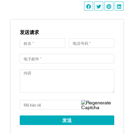
trẻ em, vườn BBQ,
Tiện ích
phòng yoga, sauna,
phòng cộng đồng,
phòng yoga, hầm
đậu xe
发送请求
2 phòng ngủ: 100-
110 m2
3 phòng ngủ: 155 –
182 m2
4 phòng ngủ: 220-
Diện tích căn hộ
230 m2
Duplex: 230-
260m2
Penthouse: 407m2
Thời gian bàn giao
Tháng 8/2022
nhà
Cove Residences
mang đến không gian
sống sang trọng, đẳng cấp và vô cùng tiện