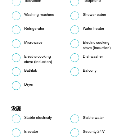
Television
Telephone
Washing machine
Shower cabin
Refrigerator
Water heater
Microwave
Electric cooking
stove (induction)
Electric cooking
Dishwasher
stove (induction)
Bathtub
Balcony
Dryer
设施
Stable electricity
Stable water
Elevator
Security 24/7