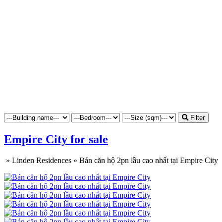
Filter
Empire City for sale
»
Linden Residences
»
Bán căn hộ 2pn lầu cao nhất tại Empire City