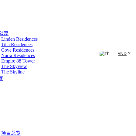
公寓
Linden Residences
Tilia Residences
Cove Residences
VND
Narra Residences
Empire 88 Tower
The Skyview
The Skyline
图
项目总览