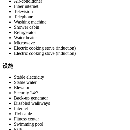
Air-conditioner
Fiber internet
Television
Telephone
Washing machine
Shower cabin
Refrigerator
Water heater
Microwave
Electric cooking stove (induction)
Electric cooking stove (induction)
设施
Stable electricity
Stable water
Elevator
Security 24/7
Back-up generator
Disabled walkways
Internet
Tivi cable
Fitness center
Swimming pool
Park