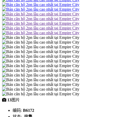
13
图片
编码:
B6172
状态:
出售