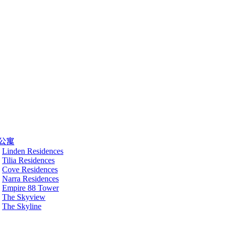
公寓
Linden Residences
Tilia Residences
Cove Residences
Narra Residences
Empire 88 Tower
The Skyview
The Skyline