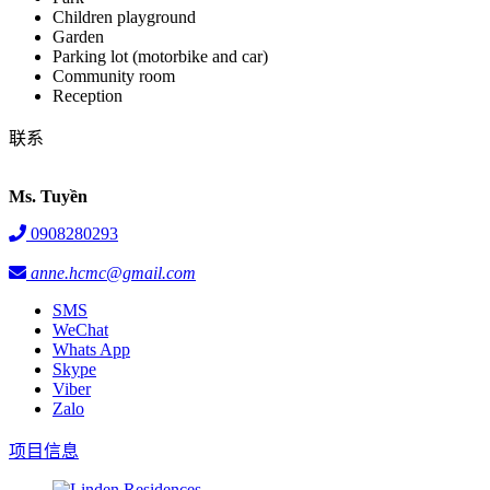
Children playground
Garden
Parking lot (motorbike and car)
Community room
Reception
联系
Ms. Tuyền
0908280293
anne.hcmc@gmail.com
SMS
WeChat
Whats App
Skype
Viber
Zalo
项目信息