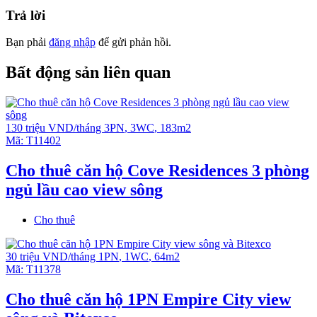
Vui lòng liên hệ để biết thêm chi tiết và xem thực tế.
Trả lời
Ms Tuyền
Bạn phải
đăng nhập
để gửi phản hồi.
Số điện thoại: 0908 280 293 (
Whatsapp
/
iMessage
/
WeChat
/
Viber
/
Line
/
Kakao Tal
k/
Zalo
/ Skype… (hoặc với
Bất động sản liên quan
ID:
prohousevn
)
Email:
infoempirecity@gmail.com
Video giới thiệu Empire City
130 triệu VND/tháng
3PN
,
3WC
,
183m2
Empire City tiện nghi và tiện ích
Mã:
T11402
Cho thuê căn hộ Cove Residences 3 phòng
ngủ lầu cao view sông
Cho thuê
30 triệu VND/tháng
1PN
,
1WC
,
64m2
Mã:
T11378
Cho thuê căn hộ 1PN Empire City view