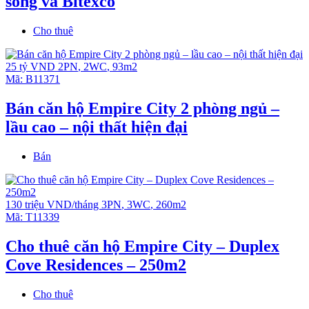
sông và Bitexco
Cho thuê
25 tỷ VND
2PN
,
2WC
,
93m2
Mã:
B11371
Bán căn hộ Empire City 2 phòng ngủ –
lầu cao – nội thất hiện đại
Bán
130 triệu VND/tháng
3PN
,
3WC
,
260m2
Mã:
T11339
Cho thuê căn hộ Empire City – Duplex
Cove Residences – 250m2
Cho thuê