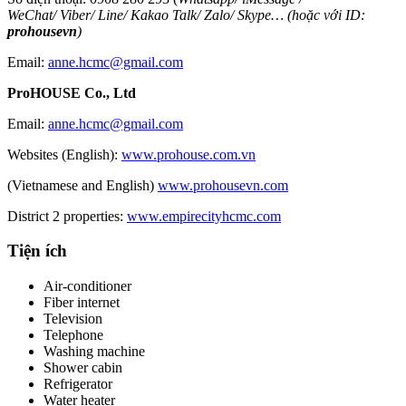
WeChat
/
Viber
/
Line
/
Kakao Tal
k/
Zalo
/ Skype… (hoặc với ID:
prohousevn
)
Email:
anne.hcmc@gmail.com
ProHOUSE Co., Ltd
Email:
anne.hcmc@gmail.com
Websites (English):
www.prohouse.com.vn
(Vietnamese and English)
www.prohousevn.com
District 2 properties:
www.empirecityhcmc.com
Tiện ích
Air-conditioner
Fiber internet
Television
Telephone
Washing machine
Shower cabin
Refrigerator
Water heater