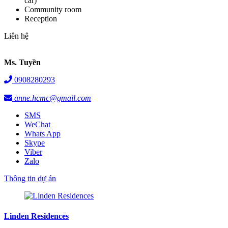
car)
Community room
Reception
Liên hệ
Ms. Tuyền
0908280293
anne.hcmc@gmail.com
SMS
WeChat
Whats App
Skype
Viber
Zalo
Thông tin dự án
Linden Residences