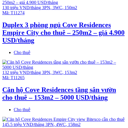
130 triệu VND/tháng
3PN
,
3WC
,
150m2
Mã:
T11274
Duplex 3 phòng ngủ Cove Residences
Empire City cho thuê – 250m2 – giá 4.900
USD/tháng
Cho thuê
132 triệu VND/tháng
3PN
,
3WC
,
153m2
Mã:
T11265
Căn hộ Cove Residences tầng sân vườn
cho thuê – 153m2 – 5000 USD/tháng
Cho thuê
145.5 triệu VND/tháng
3PN
,
4WC
,
158m2