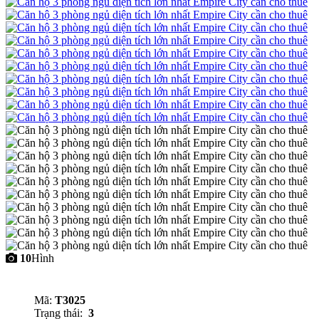
10
Hình
Mã:
T3025
Trạng thái:
3