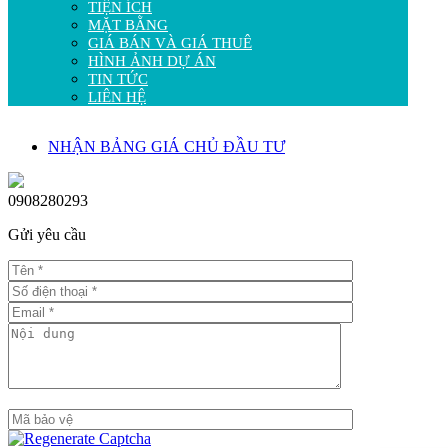
TIỆN ÍCH
MẶT BẰNG
GIÁ BÁN VÀ GIÁ THUÊ
HÌNH ẢNH DỰ ÁN
TIN TỨC
LIÊN HỆ
NHẬN BẢNG GIÁ CHỦ ĐẦU TƯ
0908280293
Gửi yêu cầu