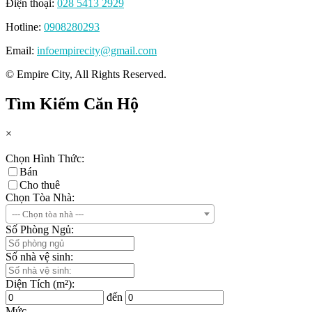
Điện thoại:
028 5413 2929
Hotline:
0908280293
Email:
infoempirecity@gmail.com
© Empire City, All Rights Reserved.
Tìm Kiếm Căn Hộ
×
Chọn Hình Thức:
Bán
Cho thuê
Chọn Tòa Nhà:
--- Chọn tòa nhà ---
Số Phòng Ngủ:
Số nhà vệ sinh:
Diện Tích (m²):
đến
Mức