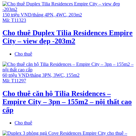
150 triệu VND/tháng
4PN
,
4WC
,
203m2
Mã:
T11323
Cho thuê Duplex Tilia Residences Empire
City – view đẹp -203m2
Cho thuê
60 triệu VND/tháng
3PN
,
3WC
,
155m2
Mã:
T11297
Cho thuê căn hộ Tilia Residences –
Empire City – 3pn – 155m2 – nội thất cao
cấp
Cho thuê