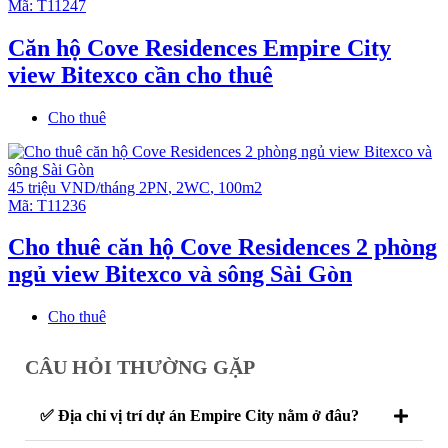
Mã:
T11247
Căn hộ Cove Residences Empire City
view Bitexco cần cho thuê
Cho thuê
45 triệu VND/tháng
2PN
,
2WC
,
100m2
Mã:
T11236
Cho thuê căn hộ Cove Residences 2 phòng
ngủ view Bitexco và sông Sài Gòn
Cho thuê
CÂU HỎI THƯỜNG GẶP
✅ Địa chỉ vị trí dự án Empire City nằm ở đâu?