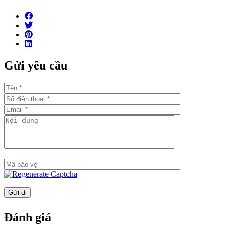
Hồ bơi nước ấm
Phòng tập thể dục
BBQ
Sân vườn
Gửi yêu cầu
Hầm đậu xe hơi
Phòng cộng đồng
Sảnh lễ tân
Liden Residences mang đến cho cư dân không gian sống
hiện đại, đầy đủ các tiện và vị trí đắc địa.
Tọa lạc tại trung tâm của bán đảo Thủ Thiêm, Linden
Residences có môi trường sống thanh bình, yên tĩnh và
nhiều cây xanh.
Công ty còn nhiều căn hộ Empire City bán và cho thuê
khác tại:
https://empirecityhcmc.com/empire-city-cho-
thue/
Đánh giá
https://empirecityhcmc.com/empire-city-ban/