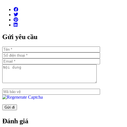
Tổng số căn hộ: 472 căn
Số căn hộ/ sàn: 7-8 căn/sàn
Số tầng hầm: 2 tầng
Tổng số hồ bơi: Có 2 hồ bơi
Gửi yêu cầu
Số chỗ đậu xe hơi: Tỷ lệ 1:1
Tiêu chuẩn bàn giao: Bàn giao hoàn thiện liên tường, nội
thất cao cấp của những thương hiệu lớn
Thời gian bàn giao dự kiến: Q1/2021
Đặc điểm nổi bật
Vị trí đắc địa tại Thủ Thiêm và ngay sát sông Sài Gòn
Sở hữu tầm nhìn ngoạn mục: Các căn hộ sẽ có các view
về sông Sài Gòn, đường chân trời về quận 1 & quận 4,
Tòa tháp 86 tầng
Căn hộ hoàn thiện với: Sàn gạch , máy lạnh ẩn (Khu vực
phòng khách), tủ bếp và đồ gia dụng (Móc, lò nướng và
Đánh giá
chậu rửa), tủ phòng tắm & Thiết bị vệ sinh, máy nước
nóng, bồn tắm (cho 3BR và Ở trên), tủ quần áo gắn sẵn,