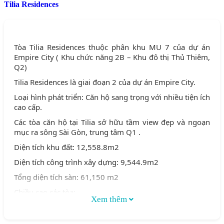
Tilia Residences
Tòa Tilia Residences thuộc phân khu MU 7 của dự án
Empire City ( Khu chức năng 2B – Khu đô thị Thủ Thiêm,
Q2)
Tilia Residences là giai đoạn 2 của dự án Empire City.
Loại hình phát triển: Căn hộ sang trọng với nhiều tiện ích
cao cấp.
Các tòa căn hộ tại Tilia sở hữu tầm view đẹp và ngoạn
mục ra sông Sài Gòn, trung tâm Q1 .
Diện tích khu đất: 12,558.8m2
Diện tích công trình xây dựng: 9,544.9m2
Tổng diện tích sàn: 61,150 m2
Chiều cao các tòa:
Xem thêm
Tòa 1C & tòa 2C cao 30 tầng
Tòa 1D & tòa 2D cao 7 tầng