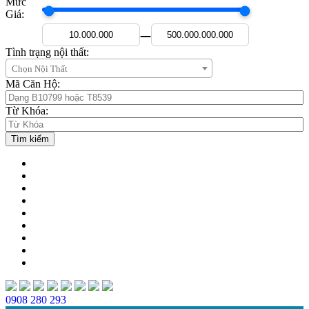
Mức
Giá:
—
Tình trạng nội thất:
Chọn Nội Thất
Mã Căn Hộ:
Từ Khóa:
0908 280 293