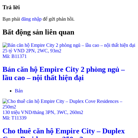
máy liên lạc video, kỹ thuật số, khóa cửa.
Trả lời
Tiện ích Resort cao cấp: Nông trại đô thị. Hồ bơi khoáng
Bạn phải
đăng nhập
để gửi phản hồi.
và bể bơi cho trẻ em (L2), Jacuzzi, hồ tạo sóng (L3), khu
nhà cây & khu luyện tập leo núi cho trẻ em, chạy bộ cao
Bất động sản liên quan
tốc (150m), sân tennis, khu vực thể dục ngoài trời, bể
bơi ngoài trời, Phòng tập thể dục , phòng giải trí đặc
biệt. Thư viện hình bầu dục, phòng chiếu phim, spa &
25 tỷ VND
2PN
,
2WC
,
93m2
phòng tập yoga, khu vui chơi trong nhà cho trẻ.
Mã:
B11371
Tỷ lệ chỗ đậu xe 1:1
Bán căn hộ Empire City 2 phòng ngủ –
Các căn đều có Balcony rộng rãi
lầu cao – nội thất hiện đại
Bán
130 triệu VND/tháng
3PN
,
3WC
,
260m2
Mã:
T11339
Cho thuê căn hộ Empire City – Duplex