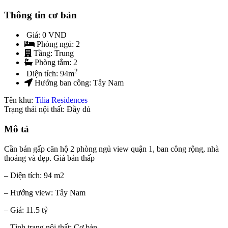
Thông tin cơ bản
Giá:
0 VND
Phòng ngủ:
2
Tầng:
Trung
Phòng tắm:
2
2
Diện tích:
94
m
Hướng ban công:
Tây Nam
Tên khu:
Tilia Residences
Trạng thái nội thất: Đầy đủ
Mô tả
Cần bán gấp căn hộ 2 phòng ngủ view quận 1, ban công rộng, nhà
thoáng và đẹp. Giá bán thấp
– Diện tích: 94 m2
– Hướng view: Tây Nam
– Giá: 11.5 tỷ
– Tình trạng nội thất: Cơ bản