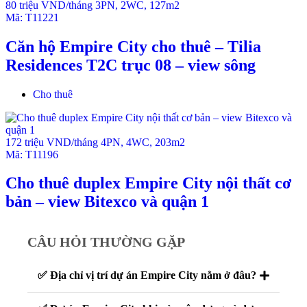
80 triệu VND/tháng
3PN
,
2WC
,
127m2
Mã:
T11221
Căn hộ Empire City cho thuê – Tilia
Residences T2C trục 08 – view sông
Cho thuê
172 triệu VND/tháng
4PN
,
4WC
,
203m2
Mã:
T11196
Cho thuê duplex Empire City nội thất cơ
bản – view Bitexco và quận 1
CÂU HỎI THƯỜNG GẶP
✅ Địa chỉ vị trí dự án Empire City nằm ở đâu?