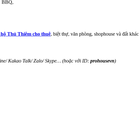
s, BBQ,
 hộ
Thủ Thiêm cho thuê
, biệt thự, văn phòng, shophouse và đất khác 
ine
/
Kakao Tal
k/
Zalo
/ Skype… (hoặc với ID:
prohousevn
)