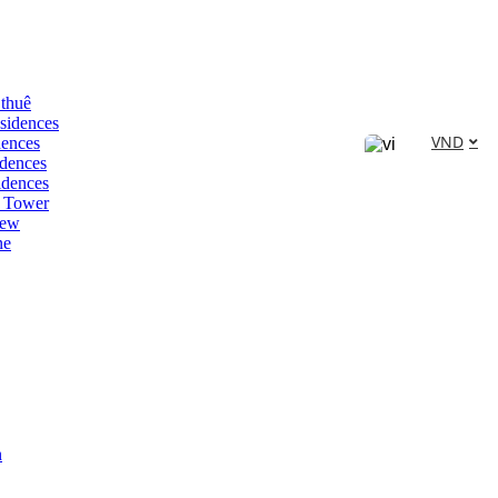
 thuê
sidences
VND
dences
dences
idences
 Tower
iew
ne
n