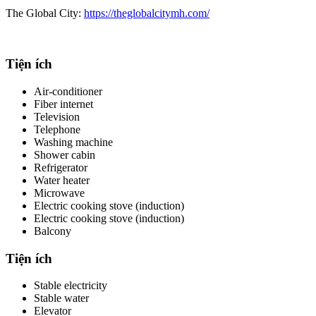
The Global City:
https://theglobalcitymh.com/
Tiện ích
Air-conditioner
Fiber internet
Television
Telephone
Washing machine
Shower cabin
Refrigerator
Water heater
Microwave
Electric cooking stove (induction)
Electric cooking stove (induction)
Balcony
Tiện ích
Stable electricity
Stable water
Elevator