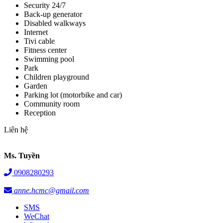
Security 24/7
Back-up generator
Disabled walkways
Internet
Tivi cable
Fitness center
Swimming pool
Park
Children playground
Garden
Parking lot (motorbike and car)
Community room
Reception
Liên hệ
Ms. Tuyền
0908280293
anne.hcmc@gmail.com
SMS
WeChat