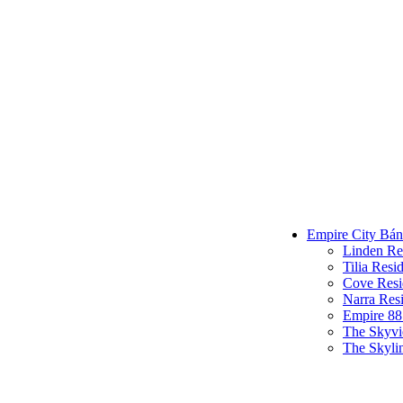
Empire City Bán
Linden Re
Tilia Resi
Cove Resi
Narra Res
Empire 88
The Skyv
The Skyli