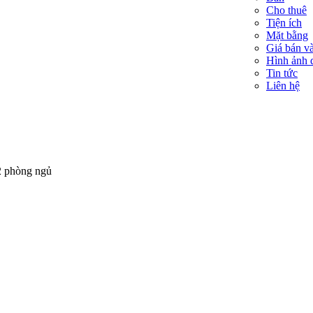
Cho thuê
Tiện ích
Mặt bằng
Giá bán và
Hình ảnh 
Tin tức
Liên hệ
 2 phòng ngủ