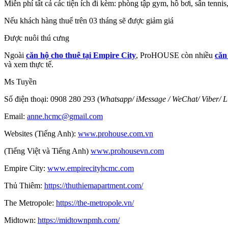
Miễn phí tất cả các tiện ích đi kèm: phòng tập gym, hồ bơi, sân tenni
Nếu khách hàng thuế trên 03 tháng sẽ được giảm giá
Được nuôi thú cưng
Ngoài
căn hộ cho thuê tại Empire City
, ProHOUSE còn nhiều
căn
và xem thực tế.
Ms Tuyền
Số điện thoại: 0908 280 293 (
Whatsapp
/
iMessage
/
WeChat
/
Viber
/
L
Email:
anne.hcmc@gmail.com
Websites (Tiếng Anh):
www.prohouse.com.vn
(Tiếng Việt và Tiếng Anh)
www.prohousevn.com
Empire City:
www.empirecityhcmc.com
Thủ Thiêm:
https://thuthiemapartment.com/
The Metropole:
https://the-metropole.vn/
Midtown:
https://midtownpmh.com/