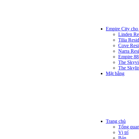
Empire City cho
Linden Re
Tilia Resi
Cove Resi
Narra Res
Empire 88
The Skyv
The Skyli
Mặt bằng
Trang chủ
Tổng qua
Vị trí
Bán