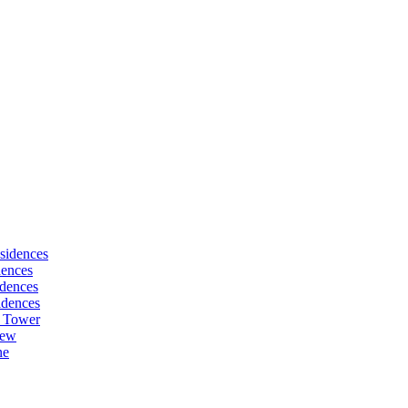
sidences
dences
dences
idences
 Tower
iew
ne