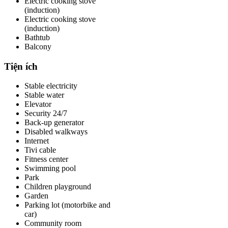
Electric cooking stove
(induction)
Electric cooking stove
(induction)
Bathtub
Balcony
Tiện ích
Stable electricity
Stable water
Elevator
Security 24/7
Back-up generator
Disabled walkways
Internet
Tivi cable
Fitness center
Swimming pool
Park
Children playground
Garden
Parking lot (motorbike and
car)
Community room