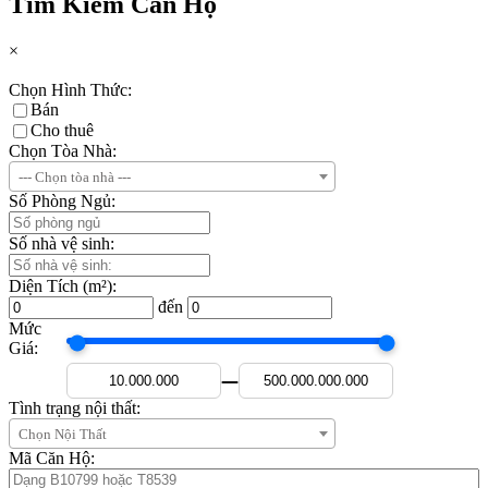
Tìm Kiếm Căn Hộ
×
Chọn Hình Thức:
Bán
Cho thuê
Chọn Tòa Nhà:
--- Chọn tòa nhà ---
Số Phòng Ngủ:
Số nhà vệ sinh:
Diện Tích (m²):
đến
Mức
Giá:
—
Tình trạng nội thất:
Chọn Nội Thất
Mã Căn Hộ: