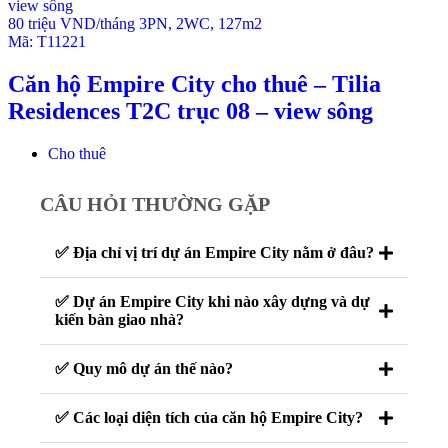
80 triệu VND/tháng
3PN
,
2WC
,
127m2
Mã:
T11221
Căn hộ Empire City cho thuê – Tilia
Residences T2C trục 08 – view sông
Cho thuê
CÂU HỎI THƯỜNG GẶP
✅ Địa chỉ vị trí dự án Empire City nằm ở đâu?
✅ Dự án Empire City khi nào xây dựng và dự
kiến bàn giao nhà?
✅ Quy mô dự án thế nào?
✅ Các loại diện tích của căn hộ Empire City?