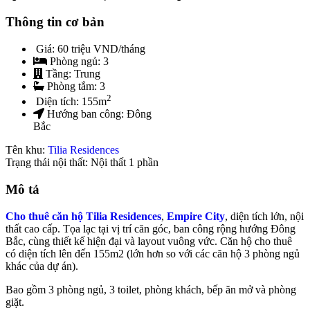
Thông tin cơ bản
Giá:
60 triệu VND/tháng
Phòng ngủ:
3
Tầng:
Trung
Phòng tắm:
3
2
Diện tích:
155
m
Hướng ban công:
Đông
Bắc
Tên khu:
Tilia Residences
Trạng thái nội thất: Nội thất 1 phần
Mô tả
Cho thuê căn hộ Tilia Residences
,
Empire City
, diện tích lớn, nội
thất cao cấp. Tọa lạc tại vị trí căn góc, ban công rộng hướng Đông
Bắc, cùng thiết kế hiện đại và layout vuông vức. Căn hộ cho thuê
có diện tích lên đến 155m2 (lớn hơn so với các căn hộ 3 phòng ngủ
khác của dự án).
Bao gồm 3 phòng ngủ, 3 toilet, phòng khách, bếp ăn mở và phòng
giặt.