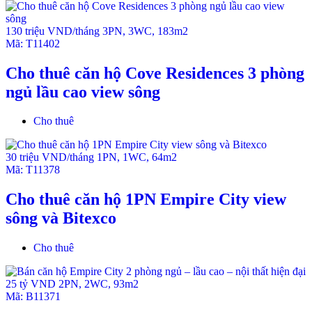
và bể bơi cho trẻ em (L2), Jacuzzi, hồ tạo sóng (L3), khu
nhà cây & khu luyện tập leo núi cho trẻ em, chạy bộ cao
130 triệu VND/tháng
3PN
,
3WC
,
183m2
tốc (150m), sân tennis, khu vực thể dục ngoài trời, bể
Mã:
T11402
bơi ngoài trời, Phòng tập thể dục , phòng giải trí đặc
biệt. Thư viện hình bầu dục, phòng chiếu phim, spa &
Cho thuê căn hộ Cove Residences 3 phòng
phòng tập yoga, khu vui chơi trong nhà cho trẻ.
ngủ lầu cao view sông
Tỷ lệ chỗ đậu xe 1:1
Các căn đều có Balcony rộng rãi
Cho thuê
30 triệu VND/tháng
1PN
,
1WC
,
64m2
Mã:
T11378
Cho thuê căn hộ 1PN Empire City view
sông và Bitexco
Cho thuê
25 tỷ VND
2PN
,
2WC
,
93m2
Mã:
B11371