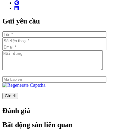
Số tầng hầm: 2 tầng
Tổng số hồ bơi: Có 2 hồ bơi
Gửi yêu cầu
Số chỗ đậu xe hơi: Tỷ lệ 1:1
Tiêu chuẩn bàn giao: Bàn giao hoàn thiện liên tường, nội
thất cao cấp của những thương hiệu lớn
Thời gian bàn giao dự kiến: Q1/2021
Đặc điểm nổi bật
Vị trí đắc địa tại Thủ Thiêm và ngay sát sông Sài Gòn
Sở hữu tầm nhìn ngoạn mục: Các căn hộ sẽ có các view
về sông Sài Gòn, đường chân trời về quận 1 & quận 4,
Tòa tháp 86 tầng
Căn hộ hoàn thiện với: Sàn gạch , máy lạnh ẩn (Khu vực
phòng khách), tủ bếp và đồ gia dụng (Móc, lò nướng và
Đánh giá
chậu rửa), tủ phòng tắm & Thiết bị vệ sinh, máy nước
nóng, bồn tắm (cho 3BR và Ở trên), tủ quần áo gắn sẵn,
máy liên lạc video, kỹ thuật số, khóa cửa.
Bất động sản liên quan
Tiện ích Resort cao cấp: Nông trại đô thị. Hồ bơi khoáng