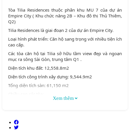
Tòa Tilia Residences thuộc phân khu MU 7 của dự án
Empire City ( Khu chức năng 2B – Khu đô thị Thủ Thiêm,
Q2)
Tilia Residences là giai đoạn 2 của dự án Empire City.
Loại hình phát triển: Căn hộ sang trọng với nhiều tiện ích
cao cấp.
Các tòa căn hộ tại Tilia sở hữu tầm view đẹp và ngoạn
mục ra sông Sài Gòn, trung tâm Q1 .
Diện tích khu đất: 12,558.8m2
Diện tích công trình xây dựng: 9,544.9m2
Tổng diện tích sàn: 61,150 m2
Chiều cao các tòa:
Xem thêm
Tòa 1C & tòa 2C cao 30 tầng
Tòa 1D & tòa 2D cao 7 tầng
Tổng số căn hộ: 472 căn
Số căn hộ/ sàn: 7-8 căn/sàn