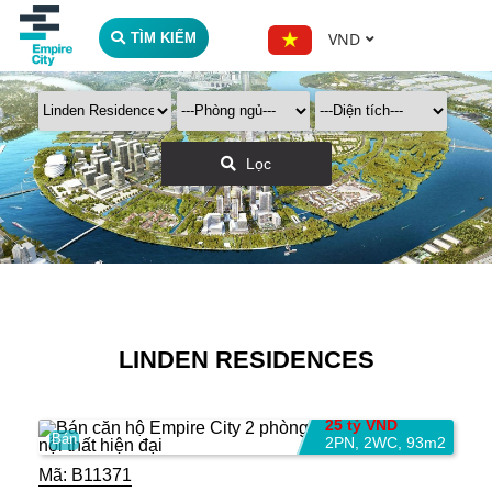
VND
TÌM KIẾM
Lọc
LINDEN RESIDENCES
25 tỷ VND
Bán
2PN
,
2WC
,
93m2
Mã:
B11371