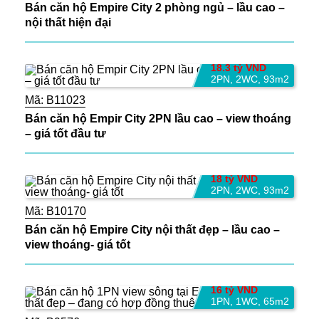
Bán căn hộ Empire City 2 phòng ngủ – lầu cao –
nội thất hiện đại
18.3 tỷ VND
2PN
,
2WC
,
93m2
Mã:
B11023
Bán căn hộ Empir City 2PN lầu cao – view thoáng
– giá tốt đầu tư
18 tỷ VND
2PN
,
2WC
,
93m2
Mã:
B10170
Bán căn hộ Empire City nội thất đẹp – lầu cao –
view thoáng- giá tốt
16 tỷ VND
1PN
,
1WC
,
65m2