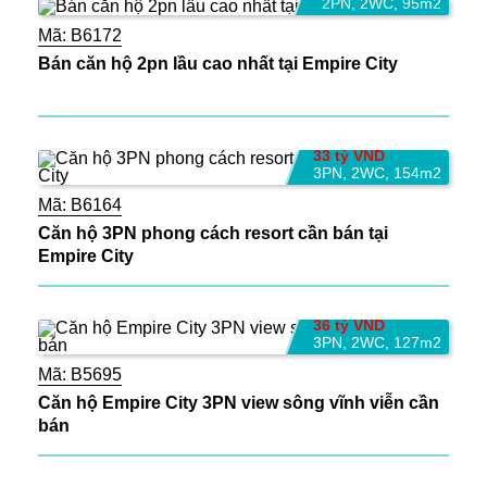
2PN
,
2WC
,
95m2
Mã:
B6172
Bán căn hộ 2pn lầu cao nhất tại Empire City
33 tỷ VND
3PN
,
2WC
,
154m2
Mã:
B6164
Căn hộ 3PN phong cách resort cần bán tại
Empire City
36 tỷ VND
3PN
,
2WC
,
127m2
Mã:
B5695
Căn hộ Empire City 3PN view sông vĩnh viễn cần
bán