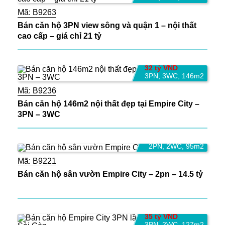
Mã:
B9263
Bán căn hộ 3PN view sông và quận 1 – nội thất
cao cấp – giá chỉ 21 tỷ
32 tỷ VND
3PN
,
3WC
,
146m2
Mã:
B9236
Bán căn hộ 146m2 nội thất đẹp tại Empire City –
3PN – 3WC
18.5 tỷ VND
2PN
,
2WC
,
95m2
Mã:
B9221
Bán căn hộ sân vườn Empire City – 2pn – 14.5 tỷ
35 tỷ VND
3PN
,
2WC
,
127m2