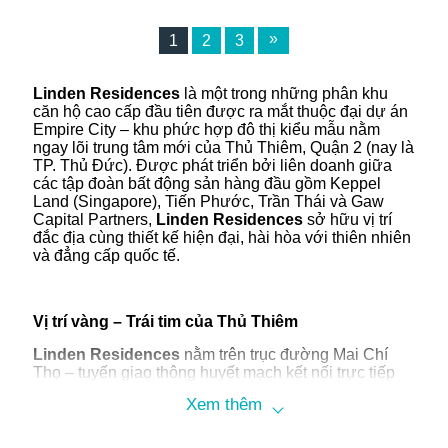
1
2
3
Linden Residences
là một trong những phân khu
căn hộ cao cấp đầu tiên được ra mắt thuộc đại dự án
Empire City – khu phức hợp đô thị kiểu mẫu nằm
ngay lõi trung tâm mới của Thủ Thiêm, Quận 2 (nay là
TP. Thủ Đức). Được phát triển bởi liên doanh giữa
các tập đoàn bất động sản hàng đầu gồm Keppel
Land (Singapore), Tiến Phước, Trần Thái và Gaw
Capital Partners,
Linden Residences
sở hữu vị trí
đắc địa cùng thiết kế hiện đại, hài hòa với thiên nhiên
và đẳng cấp quốc tế.
Vị trí vàng – Trái tim của Thủ Thiêm
Linden Residences
nằm trên trục đường Mai Chí
Thọ – tuyến giao thông huyết mạch kết nối trực tiếp
với Quận 1 thông qua hầm Thủ Thiêm, chỉ mất
Xem thêm
khoảng 5 phút lái xe. Từ đây, cư dân dễ dàng di
chuyển đến các quận trung tâm như Quận 1, Quận 3,
Bình Thạnh và Quận 7.