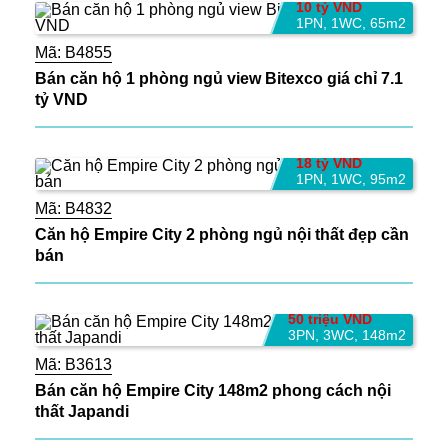
10 tỷ VND
1PN
,
1WC
,
65m2
Mã:
B4855
Bán căn hộ 1 phòng ngủ view Bitexco giá chỉ 7.1
tỷ VND
18 tỷ VND
1PN
,
1WC
,
95m2
Mã:
B4832
Căn hộ Empire City 2 phòng ngủ nội thất đẹp cần
bán
50 triệu VND
3PN
,
3WC
,
148m2
Mã:
B3613
Bán căn hộ Empire City 148m2 phong cách nội
thất Japandi