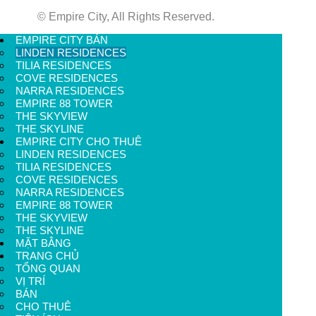
© Empire City, All Rights Reserved.
EMPIRE CITY BÁN
LINDEN RESIDENCES
TILIA RESIDENCES
COVE RESIDENCES
NARRA RESIDENCES
EMPIRE 88 TOWER
THE SKYVIEW
THE SKYLINE
EMPIRE CITY CHO THUÊ
LINDEN RESIDENCES
Linden Residences
không chỉ là nơi an cư lý tưởng
TILIA RESIDENCES
cho những cư dân thành đạt mà còn là sản phẩm đầu
COVE RESIDENCES
tư đầy tiềm năng tại khu đô thị được quy hoạch bài
NARRA RESIDENCES
bản bậc nhất TP.HCM. Với thiết kế sang trọng, vị trí
EMPIRE 88 TOWER
chiến lược và hệ tiện ích đẳng cấp,
Linden
THE SKYVIEW
Residences
là biểu tượng cho một chuẩn mực sống
THE SKYLINE
mới giữa lòng Thủ Thiêm – trung tâm tài chính mới
MẶT BẰNG
của thành phố.
TRANG CHỦ
TỔNG QUAN
Vui lòng liên hệ với chúng tôi để được tư vấn chi tiết
VỊ TRÍ
và xem thực tế dự án
BÁN
Hotline:
+84 908 280 293
CHO THUÊ