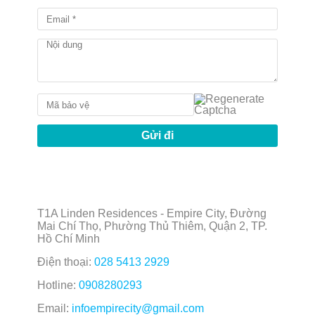
Trung tâm thương mại cao cấp (Emart)
Trường học quốc tế (VIS, AIS…)
Công viên ven sông dài 2,7km
Tòa tháp Empire 88 Tower – biểu tượng tương lai
của Thủ Thiêm
Giá bán & tiềm năng đầu tư
Giá bán trung bình: từ 120 triệu – 160 triệu/m² (tuỳ vị
trí và tầng)
Giá thuê: 10-20$/m2 tùy nội thất và view
Pháp lý: Sổ hồng lâu dài cho người Việt; 50 năm cho
người nước ngoài
Tiềm năng tăng giá: Với vị trí trung tâm Thủ Thiêm,
ngay gần hầm Thủ Thiêm và Empire 88 Tower – giá
trị BĐS tại
Linden Residences
được đánh giá có
T1A Linden Residences - Empire City, Đường
khả năng tăng trưởng mạnh mẽ trong trung và dài
Mai Chí Thọ, Phường Thủ Thiêm, Quận 2, TP.
hạn.
Hồ Chí Minh
Điện thoại:
028 5413 2929
Hotline:
0908280293
Email:
infoempirecity@gmail.com