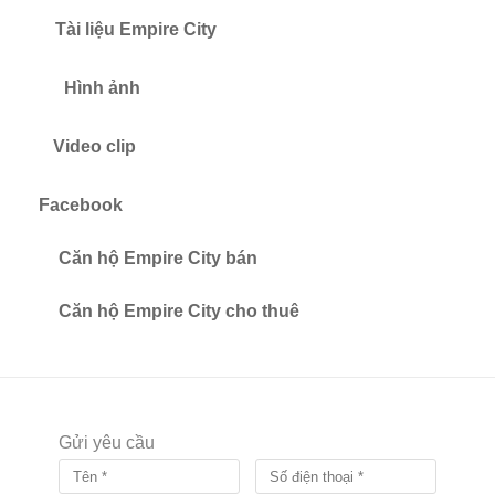
Tiện ích nội khu:
Tài liệu Empire City
Hồ bơi tràn bờ tiêu chuẩn resort
Phòng gym hiện đại, yoga & spa
Hình ảnh
Khu BBQ ngoài trời
Phòng sinh hoạt cộng đồng
Khu vui chơi trẻ em
Video clip
Lối đi bộ, công viên cảnh quan nội khu xanh mát
Facebook
Căn hộ Empire City bán
Căn hộ Empire City cho thuê
Gửi yêu cầu
Tiện ích lân cận dự án Empire City: