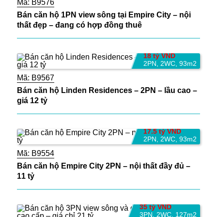
Mã:
B9576
Bán căn hộ 1PN view sông tại Empire City – nội
thất đẹp – đang có hợp đồng thuê
18 tỷ VND
2PN
,
2WC
,
93m2
Mã:
B9567
Bán căn hộ Linden Residences – 2PN – lầu cao –
giá 12 tỷ
17.5 tỷ VND
2PN
,
2WC
,
93m2
Mã:
B9554
Bán căn hộ Empire City 2PN – nội thất đầy đủ –
11 tỷ
35 tỷ VND
3PN
,
2WC
,
127m2