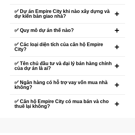
✅ Dự án Empire City khi nào xây dựng và
dự kiến bàn giao nhà?
✅ Quy mô dự án thế nào?
Loại hình căn hộ:
Căn hộ 1 phòng ngủ (từ 63 – 65 m²)
✅ Các loại diện tích của căn hộ Empire
Căn hộ 2 phòng ngủ (từ 93 – 106 m²)
City?
Căn hộ 3 phòng ngủ (từ 127 – 150 m²)
Căn hộ penthouse và căn hộ sân vườn (diện tích
lớn, thiết kế độc bản)
✅ Tên chủ đầu tư và đại lý bán hàng chính
của dự án là ai?
Đặc điểm nổi bật:
Trần cao 2.5-3 mét, tạo cảm giác thoáng đãng
✅ Ngân hàng có hỗ trợ vay vốn mua nhà
Ban công rộng, view sông Sài Gòn, Quận 1, Khu
không?
đô thị Sala và toàn cảnh Thủ Thiêm
Nội thất cao cấp nhập khẩu, bàn giao hoàn thiện
Sàn gỗ tự nhiên, hệ thống điều hòa âm trần, kính
✅ Căn hộ Empire City có mua bán và cho
cường lực cách âm
thuê lại không?
Tiện ích đẳng cấp 5 sao
Cư dân
Linden Residences
được thụ hưởng hệ
sinh thái tiện ích khép kín, hiện đại và đẳng cấp theo
tiêu chuẩn quốc tế: