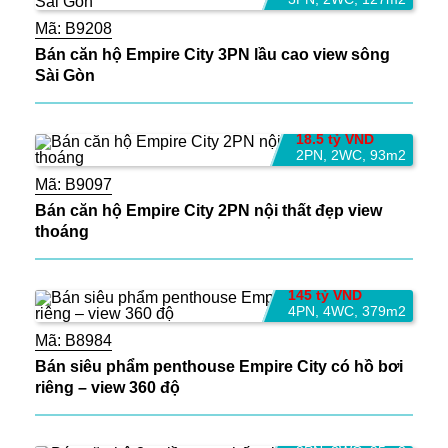
Mã:
B9208
Bán căn hộ Empire City 3PN lầu cao view sông
Sài Gòn
18.5 tỷ VND
2PN
,
2WC
,
93m2
Mã:
B9097
Bán căn hộ Empire City 2PN nội thất đẹp view
thoáng
145 tỷ VND
4PN
,
4WC
,
379m2
Mã:
B8984
Bán siêu phẩm penthouse Empire City có hồ bơi
riêng – view 360 độ
18 tỷ VND