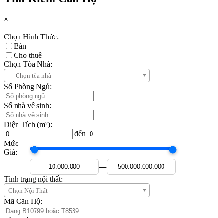
×
Chọn Hình Thức:
Bán
Cho thuê
Chọn Tòa Nhà:
--- Chọn tòa nhà ---
Số Phòng Ngủ:
Số nhà vệ sinh:
Diện Tích (m²):
đến
Mức
Giá:
—
Tình trạng nội thất:
Chọn Nội Thất
Mã Căn Hộ: