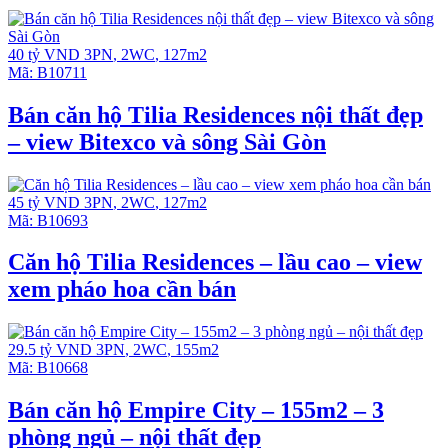
40 tỷ VND
3PN
,
2WC
,
127m2
Mã:
B10711
Bán căn hộ Tilia Residences nội thất đẹp
– view Bitexco và sông Sài Gòn
45 tỷ VND
3PN
,
2WC
,
127m2
Mã:
B10693
Căn hộ Tilia Residences – lầu cao – view
xem pháo hoa cần bán
29.5 tỷ VND
3PN
,
2WC
,
155m2
Mã:
B10668
Bán căn hộ Empire City – 155m2 – 3
phòng ngủ – nội thất đẹp