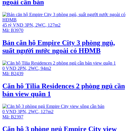
ngoài cần bán
45 tỷ VND
3PN
,
2WC
,
127m2
Mã:
B3970
Bán căn hộ Empire City 3 phòng ngủ,
suất người nước ngoài có HĐMB
0 VND
2PN
,
2WC
,
94m2
Mã:
B2439
Căn hộ Tilia Residences 2 phòng ngủ cần
bán view quận 1
0 VND
3PN
,
2WC
,
127m2
Mã:
B2397
Căn hộ 3 phòng ngủ Empire City view