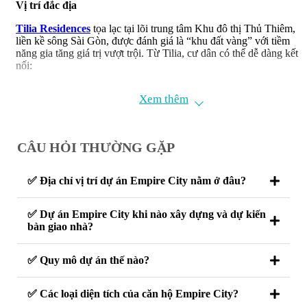
Vị trí đắc địa
Tilia Residences
tọa lạc tại lõi trung tâm Khu đô thị Thủ Thiêm,
liền kề sông Sài Gòn, được đánh giá là “khu đất vàng” với tiềm
năng gia tăng giá trị vượt trội. Từ Tilia, cư dân có thể dễ dàng kết
nối:
5 phút qua Hầm Thủ Thiêm là đến Quận 1 (chợ Bến Thành,
Xem thêm
phố đi bộ Nguyễn Huệ)
10 phút tới Quận 4, Quận 7, Bình Thạnh
Kết nối trực tiếp với Đại lộ Vòng Cung và hệ thống giao
thông huyết mạch của Thủ Thiêm
CÂU HỎI THƯỜNG GẶP
Tilia Residences
sở hữu tầm nhìn trực diện sông Sài Gòn và toàn
cảnh trung tâm thành phố, đặc biệt vào ban đêm là một bức tranh
✅ Địa chỉ vị trí dự án Empire City nằm ở đâu?
lung linh tuyệt đẹp.
✅ Dự án Empire City khi nào xây dựng và dự kiến
bàn giao nhà?
✅ Quy mô dự án thế nào?
✅ Các loại diện tích của căn hộ Empire City?