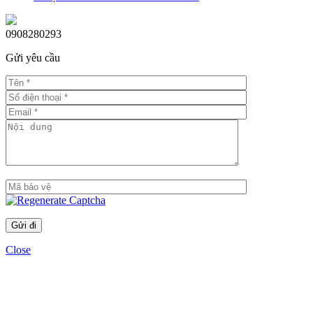
0908280293
Gửi yêu cầu
Tiện ích đẳng cấp
Close
Tilia Residences
mang đến hệ sinh thái tiện ích nội khu phong phú
phục vụ nhu cầu nghỉ dưỡng và sinh hoạt hằng ngày:
Hồ bơi tràn bờ giữa tầng cao, hướng sông
Khu lounge thư giãn và khu BBQ ngoài trời