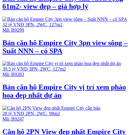
61m2- view đẹp – giá hợp lý
32 tỷ VND
3PN
,
2WC
,
127m2
Mã:
B9299
Bán căn hộ Empire City 3pn view sông –
Suất NNN – có SPA
39.5 tỷ VND
3PN
,
2WC
,
127m2
Mã:
B9283
Bán căn hộ Empire City vị trí xem pháo
hoa đẹp nhất dự án
28 tỷ VND
2PN
,
2WC
,
98m2
Mã:
B9247
Căn hộ 2PN View đẹp nhất Empire City