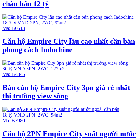
chào bán 12 tỷ
18.5 tỷ VND
2PN
,
2WC
,
95m2
Mã:
B6613
Căn hộ Empire City lầu cao nhất cần bán
phong cách Indochine
30 tỷ VND
3PN
,
2WC
,
127m2
Mã:
B4845
Bán căn hộ Empire City 3pn giá rẻ nhất
thị trường view sông
18 tỷ VND
2PN
,
2WC
,
94m2
Mã:
B3980
Căn hộ 2PN Empire City suất người nước