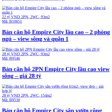
22 tỷ VND
2PN
,
2WC
,
93m2
Mã:
B10651
Bán căn hộ Empire City lầu cao – 2 phòng
ngủ – view sông và quận 1
28 tỷ VND
2PN
,
2WC
,
93m2
Mã:
B9546
Bán căn hộ 2PN Empire City lầu cao view
sông – giá 28 tỷ
28 tỷ VND
2PN
,
2WC
,
154m2
Mã:
B9530
Bán căn hộ Empire City sân vườn rộng