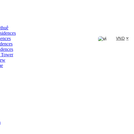
 thuê
sidences
VND
dences
dences
idences
 Tower
iew
ne
n