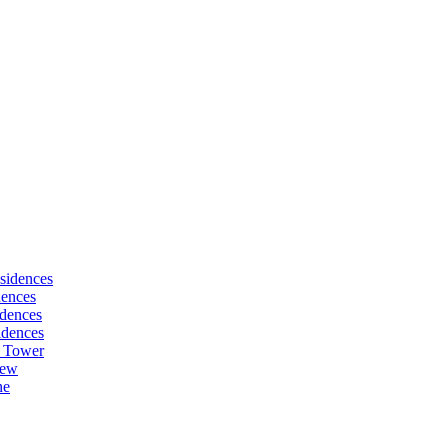
sidences
dences
dences
idences
 Tower
iew
ne