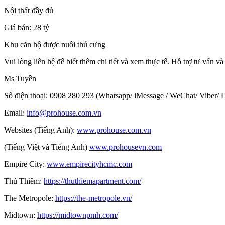
Nội thất đầy đủ
Giá bán: 28 tỷ
Khu căn hộ được nuôi thú cưng
Vui lòng liên hệ để biết thêm chi tiết và xem thực tế. Hỗ trợ tư vấn 
Ms Tuyền
Số điện thoại: 0908 280 293 (Whatsapp/ iMessage / WeChat/ Viber/ 
Email:
info@prohouse.com.vn
Websites (Tiếng Anh):
www.prohouse.com.vn
(Tiếng Việt và Tiếng Anh)
www.prohousevn.com
Empire City:
www.empirecityhcmc.com
Thủ Thiêm:
https://thuthiemapartment.com/
The Metropole:
https://the-metropole.vn/
Midtown:
https://midtownpmh.com/