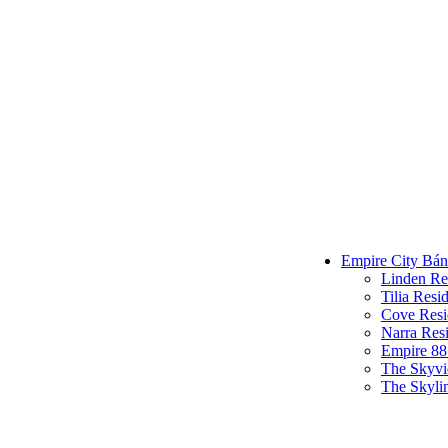
Empire City Bán
Linden Re
Tilia Resi
Cove Resi
Narra Res
Empire 88
The Skyv
The Skyli