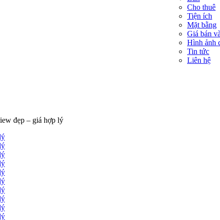
Cho thuê
Tiện ích
Mặt bằng
Giá bán và
Hình ảnh 
Tin tức
Liên hệ
iew đẹp – giá hợp lý