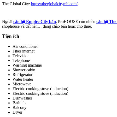
The Global City:
https://theglobalcitymh.com/
Ngoài
căn hộ Empire City bán
, ProHOUSE còn nhiều
căn hộ The
shophouse và đất nền… đang chào bán hoặc cho thuê.
Tiện ích
Air-conditioner
Fiber internet
Television
Telephone
Washing machine
Shower cabin
Refrigerator
Water heater
Microwave
Electric cooking stove (induction)
Electric cooking stove (induction)
Dishwasher
Bathtub
Balcony
Dryer