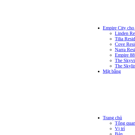
Empire City cho
Linden Re
Tilia Resi
Cove Resi
Narra Res
Empire 88
The Skyv
The Skyli
Mặt bằng
Trang chủ
Tổng qua
Vị trí
Bán