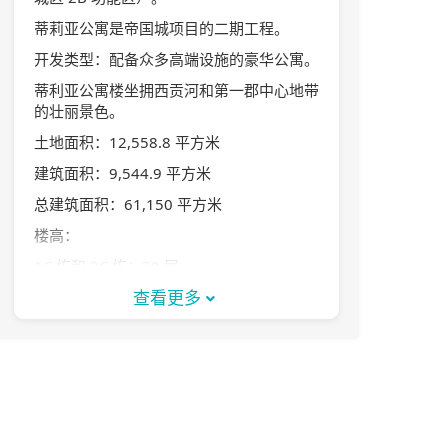
蒂莉亚公寓是帝国城项目的二期工程。
开发类型：配备众多高端设施的豪华公寓。
蒂利亚公寓楼坐拥西贡河和第一郡中心地带
的壮丽景色。
土地面积：12,558.8 平方米
建筑面积：9,544.9 平方米
总建筑面积：61,150 平方米
楼高：
1C 栋和 2C 栋：30 层
1D 栋和 2D 栋：7 层
查看更多
公寓总数：472 套
每层公寓数量：7-8 套
地下室层数：2 层
游泳池总数：2 个