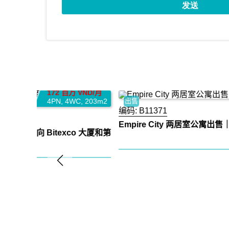
25 十亿 VND
VND/月
2PN
,
2WC
,
93m
,
203m2
出售
编码:
B11371
Empire City 两居室公寓出售｜高楼层｜现代装修
o 大厦和第