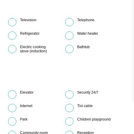
Television
Telephone
Refrigerator
Water heater
Electric cooking
Bathtub
stove (induction)
Elevator
Security 24/7
Internet
Tivi cable
Park
Children playground
Community room
Reception