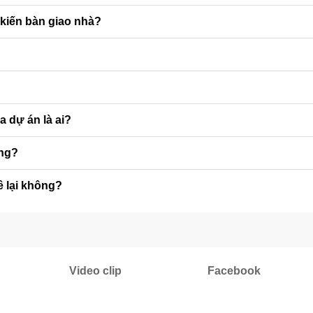
 kiến bàn giao nhà?
a dự án là ai?
ông?
ê lại không?
Video clip
Facebook