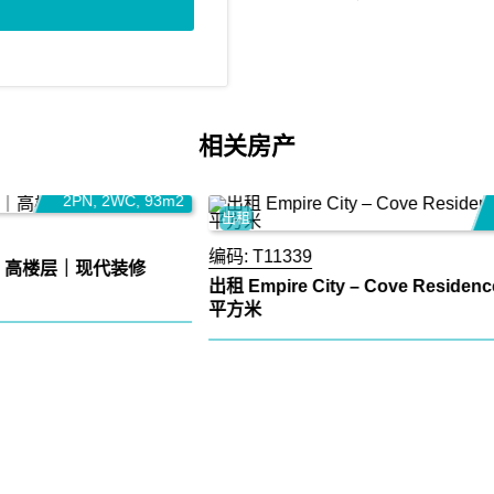
相关房产
130 百万 VND/月
2
出租
3PN
,
3WC
,
260m2
编码:
T11339
编
出租 Empire City – Cove Residences 复式公寓，250
T
平方米
2