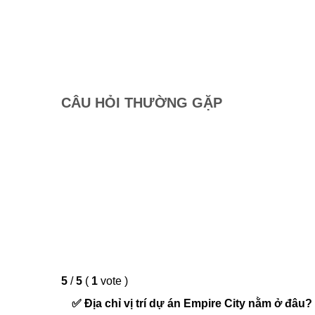
CÂU HỎI THƯỜNG GẶP
5
/
5
(
1
vote
)
✅ Địa chỉ vị trí dự án Empire City nằm ở đâu?