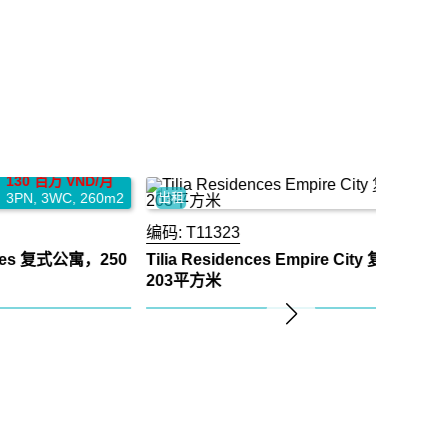
室、水疗和瑜伽室、室内儿童游乐区。
停车位配比：1:1
所有单元均设有宽敞的阳台。
150 百万 VND/月
出租
4PN
,
4WC
,
203m2
出租
码:
T11323
ilia Residences Empire City 复式单位 – 景观绝美 –
03平方米