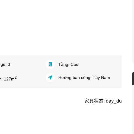
ngủ:
3
Tầng:
Cao
Hướng ban công:
Tây Nam
2
ch:
127
m
家具状态: day_du