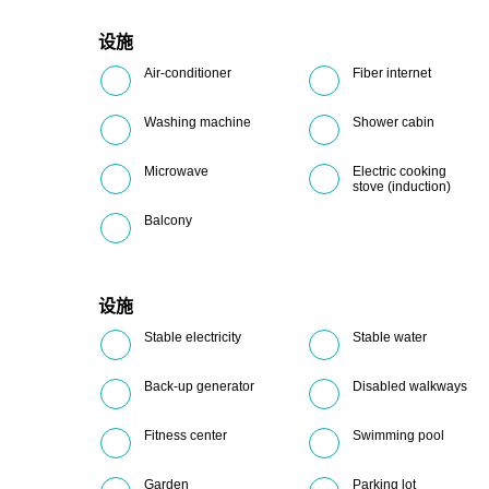
设施
Air-conditioner
Fiber internet
Washing machine
Shower cabin
Microwave
Electric cooking
stove (induction)
Balcony
设施
Stable electricity
Stable water
Back-up generator
Disabled walkways
Fitness center
Swimming pool
Garden
Parking lot