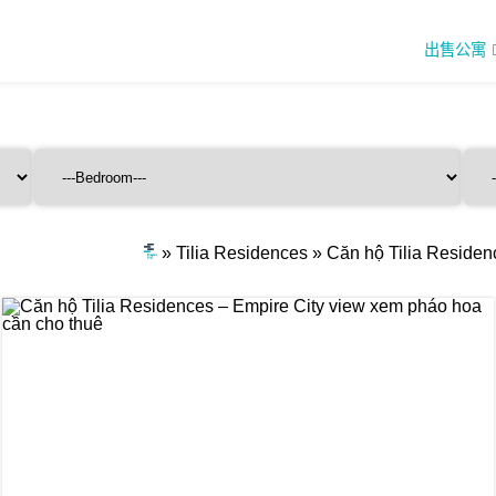
出售公寓
»
Tilia Residences
»
Căn hộ Tilia Residen