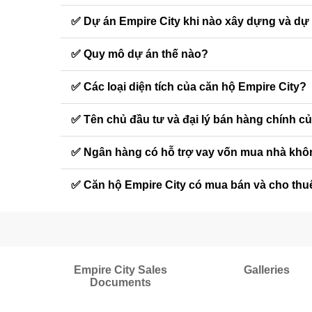
✅ Dự án Empire City khi nào xây dựng và dự
✅ Quy mô dự án thế nào?
✅ Các loại diện tích của căn hộ Empire City?
✅ Tên chủ đầu tư và đại lý bán hàng chính củ
✅ Ngân hàng có hỗ trợ vay vốn mua nhà kh
✅ Căn hộ Empire City có mua bán và cho thu
Empire City Sales
Galleries
Documents