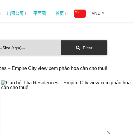
VND
出租公寓
平面图
首页
Filter
ces – Empire City view xem pháo hoa cần cho thuê