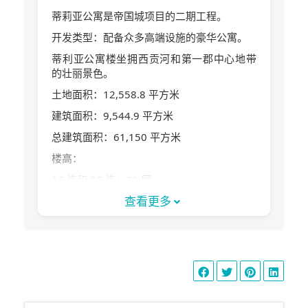
蒂莉亚公寓是帝国城项目的二期工程。
开发类型：配备众多高端设施的豪华公寓。
蒂利亚公寓楼坐拥西贡河和第一郡中心地带
的壮丽景色。
土地面积：12,558.8 平方米
建筑面积：9,544.9 平方米
总建筑面积：61,150 平方米
楼高：
1C 栋和 2C 栋：30 层
查看更多
1D 栋和 2D 栋：7 层
公寓总数：472 套
每层公寓数量：7-8 套
地下室层数：2 层
游泳池总数：2 个
停车位数量：1:1 配比