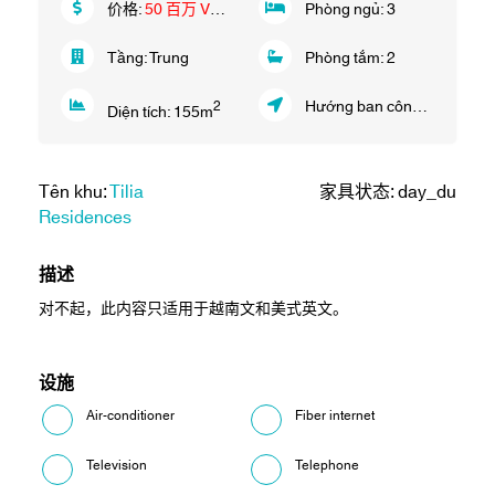
价格:
50 百万 VND/月
Phòng ngủ:
3
Tầng:
Trung
Phòng tắm:
2
Hướng ban công:
Đông Bắc
2
Diện tích:
155
m
Tên khu:
Tilia
家具状态: day_du
Residences
描述
对不起，此内容只适用于
越南文
和
美式英文
。
设施
Air-conditioner
Fiber internet
Television
Telephone