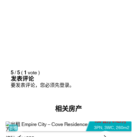
停车位配比：1:1
所有单元均设有宽敞的阳台。
5
/
5
(
1
vote
)
发表评论
要发表评论，您必须先
登录
。
相关房产
130 百万 VND/月
3PN
,
3WC
,
260m2
出租