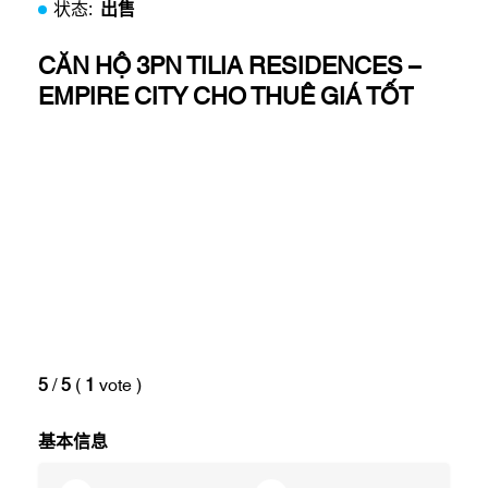
状态:
出售
CĂN HỘ 3PN TILIA RESIDENCES –
EMPIRE CITY CHO THUÊ GIÁ TỐT
5
/
5
(
1
vote
)
基本信息