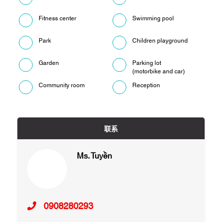
Fitness center
Swimming pool
Park
Children playground
Garden
Parking lot
(motorbike and car)
Community room
Reception
联系
Ms. Tuyền
0908280293