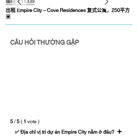
编码:
T11339
出租 Empire City – Cove Residences 复式公寓，250平方
米
CÂU HỎI THƯỜNG GẶP
5
/
5
(
1
vote
)
✅ Địa chỉ vị trí dự án Empire City nằm ở đâu?