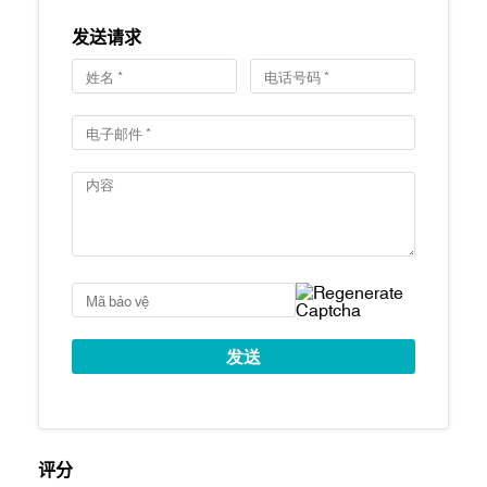
交付标准：精装修，配备知名品牌的高端室
发送请求
内装潢
预计交付时间：2021 年第一季度
主要特点
位于守添区黄金地段，紧邻西贡河河景
壮丽景色：公寓可饱览西贡河、第一郡和第
四郡的天际线以及86层高的摩天大楼。
公寓精装修：瓷砖地板、隐藏式空调（客厅
区域）、厨房橱柜及电器（挂钩、烤箱和水
槽）、浴室柜及卫浴设施、热水器、浴缸
（三居室及以上户型）、嵌入式衣柜、可视
对讲系统、电子门锁。
高端度假式配套设施：都市农场、矿物池和
儿童泳池（二层）、按摩浴缸、造浪池（三
层）、树屋和儿童攀爬区、150米高速慢跑
道、网球场、户外健身区、室外游泳池、健
身房、专属休闲室、椭圆形图书馆、影音
评分
室、水疗和瑜伽室、室内儿童游乐区。