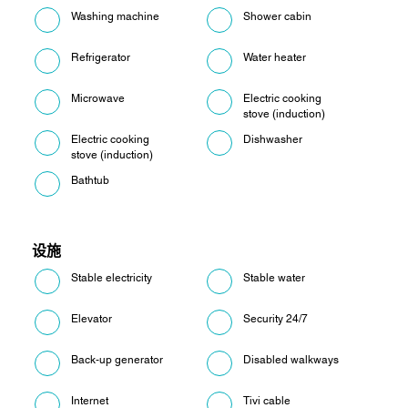
Washing machine
Shower cabin
Refrigerator
Water heater
Microwave
Electric cooking
stove (induction)
Electric cooking
Dishwasher
stove (induction)
Bathtub
设施
Stable electricity
Stable water
Elevator
Security 24/7
Back-up generator
Disabled walkways
Internet
Tivi cable