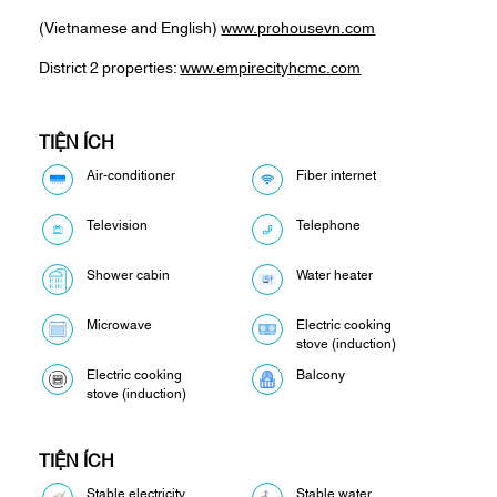
(Vietnamese and English)
www.prohousevn.com
District 2 properties:
www.empirecityhcmc.com
TIỆN ÍCH
Air-conditioner
Fiber internet
Television
Telephone
Shower cabin
Water heater
Microwave
Electric cooking
stove (induction)
Electric cooking
Balcony
stove (induction)
TIỆN ÍCH
Stable electricity
Stable water