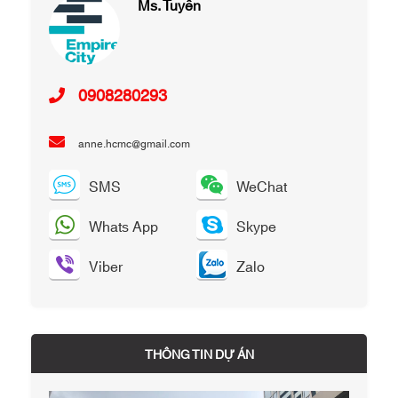
Ms. Tuyền
0908280293
anne.hcmc@gmail.com
SMS
WeChat
Whats App
Skype
Viber
Zalo
THÔNG TIN DỰ ÁN