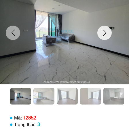
Mã:
T2852
Trạng thái:
3