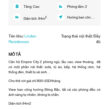
Tầng:
Cao
Phòng tắm:
2
Hướng ban công:
Đông Bắc
2
Diện tích:
94
m
Tên khu:
Linden
Trạng thái nội thất: Đầy
Residences
đủ
MÔ TẢ
Căn hộ Empire City 2 phòng ngủ, lầu cao, view thoáng, đã
có một phần nội thất: sofa, tủ áo, bếp, hệ thống rèm, hệ
thống đèn, thiết bị vệ sinh…
Cho thê với giá chỉ 800 USD/tháng
View ban công hướng Đông Bắc, tất cả các phòng đều có
ánh sáng tự nhiên, không bị chắn.
Diện tích 94m2