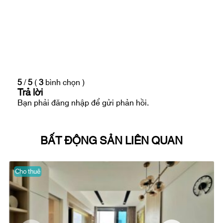
xem thực tế.
Ms Tuyền
Số điện thoại: 0908
280 293 (
Whatsapp
/
iMessage
/
WeChat
/
Viber
/
Line
/
Kakao Tal
k/
Zalo
/
Skype… (hoặc với ID:
prohousevn
)
Email:
infoempirecity@gmail.com
5
/
5
(
3
bình chọn
)
Trả lời
Video giới thiệu Empire City
Bạn phải
đăng nhập
để gửi phản hồi.
Empire City tiện nghi và tiện ích
BẤT ĐỘNG SẢN LIÊN QUAN
Cho thuê