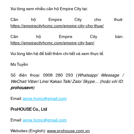
Vui lòng xem nhiều căn hộ Empire City tại:
Căn hộ Empire City cho thuê:
https://empirecityhcmc.com/empire-city-cho-thue/
Căn hộ Empire City bán:
https://empirecityhcmc.com/empire-city-ban/
Vui lòng liên hệ để biết thêm chi tiết và xem thực tế.
Ms Tuyền
Số điện thoại: 0908 280 293 (
Whatsapp
/
iMessage
/
WeChat
/
Viber
/
Line
/
Kakao Tal
k/
Zalo
/ Skype… (hoặc với ID:
prohousevn
)
Email:
anne.hcmc@gmail.com
ProHOUSE Co., Ltd
Email:
anne.hcmc@gmail.com
Websites (English):
www.prohouse.com.vn