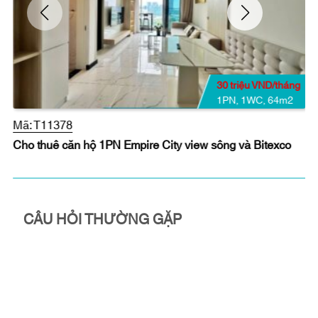
30 triệu VND/tháng
1PN
,
1WC
,
64m2
Mã:
T11378
Cho thuê căn hộ 1PN Empire City view sông và Bitexco
CÂU HỎI THƯỜNG GẶP