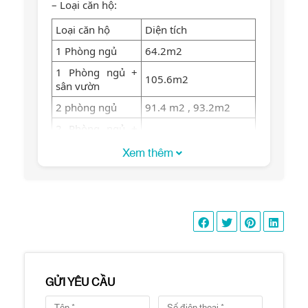
– Loại căn hộ:
Loại căn hộ
Diện tích
1 Phòng ngủ
64.2m2
1 Phòng ngủ +
105.6m2
sân vườn
2 phòng ngủ
91.4 m2 , 93.2m2
2 Phòng ngủ +
145.6 m2
sân vườn
Xem thêm
127.3 m2, 148.7 m2,
3 phòng ngủ
146m2
3 phòng ngủ +
211.3 m2
sân vườn
– Tiện ích:
Hồ bơi nước ấm
Phòng tập thể dục
GỬI YÊU CẦU
BBQ