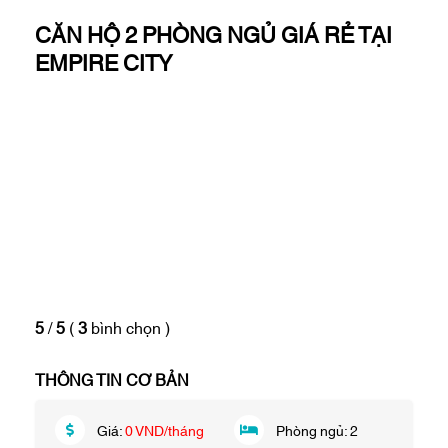
CĂN HỘ 2 PHÒNG NGỦ GIÁ RẺ TẠI
EMPIRE CITY
5
/
5
(
3
bình chọn
)
THÔNG TIN CƠ BẢN
Giá:
0 VND/tháng
Phòng ngủ:
2