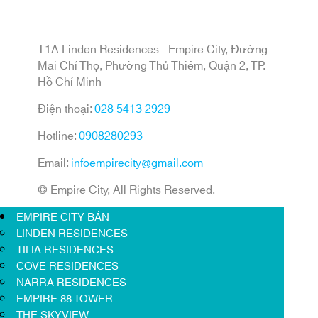
T1A Linden Residences - Empire City, Đường
Mai Chí Thọ, Phường Thủ Thiêm, Quận 2, TP.
Hồ Chí Minh
Điện thoại:
028 5413 2929
Hotline:
0908280293
Email:
infoempirecity@gmail.com
© Empire City, All Rights Reserved.
EMPIRE CITY BÁN
LINDEN RESIDENCES
TILIA RESIDENCES
COVE RESIDENCES
NARRA RESIDENCES
EMPIRE 88 TOWER
THE SKYVIEW