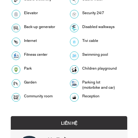
Elevator
Security 24/7
Back-up generator
Disabled walkways
Internet
Tivi cable
Fitness center
Swimming pool
Park
Children playground
Garden
Parking lot
(motorbike and car)
Community room
Reception
LIÊN HỆ