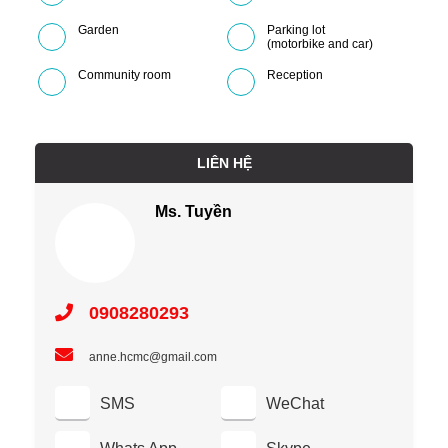
Garden
Parking lot
(motorbike and car)
Community room
Reception
LIÊN HỆ
Ms. Tuyền
0908280293
anne.hcmc@gmail.com
SMS
WeChat