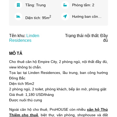
Tầng:
Trung
Phòng tắm:
2
Hướng ban công:
Đông N
2
Diện tích:
95
m
Tên khu:
Linden
Trạng thái nội thất: Đầy
Residences
đủ
MÔ TẢ
Cho thuê căn hộ Empire City, 2 phòng ngủ, nội thất đầy đủ,
view không bị chắn.
Tọa lạc tại Linden Residences, lầu trung, ban công hướng
Đông Bắc
Diện tích 95m2
2 phòng ngủ, 2 toilet, phòng khách, bếp ăn mở, phòng giặt
Giá thuê: 1,180 USD/tháng
Được nuôi thú cưng
Ngoài căn hộ cho thuê, ProHOUSE còn nhiều
căn hộ
Thủ
Thiêm cho thuê
, biệt thự, văn phòng, shophouse và đất