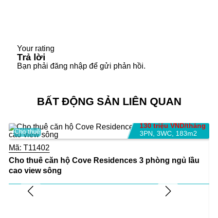
Số điện thoại: 0908
280 293 (
Whatsapp
/
iMessage
/
WeChat
/
Viber
/
Line
/
Kakao Tal
k/
Zalo
/
Skype… (hoặc với ID:
prohousevn
)
Your rating
Email:
infoempirecity@gmail.com
Trả lời
Bạn phải
đăng nhập
để gửi phản hồi.
Video giới thiệu Empire City
Empire City tiện nghi và tiện ích
BẤT ĐỘNG SẢN LIÊN QUAN
130 triệu VND/tháng
Cho thuê
3PN
,
3WC
,
183m2
Mã:
T11402
Cho thuê căn hộ Cove Residences 3 phòng ngủ lầu
cao view sông