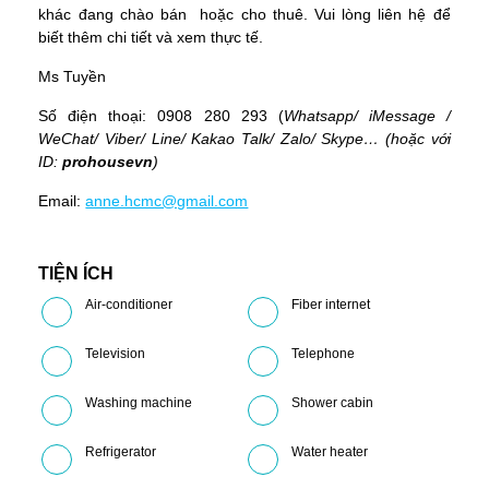
khác đang chào bán hoặc cho thuê. Vui lòng liên hệ để
biết thêm chi tiết và xem thực tế.
Ms Tuyền
Số điện thoại: 0908 280 293 (
Whatsapp
/
iMessage
/
WeChat
/
Viber
/
Line
/
Kakao Tal
k/
Zalo
/ Skype… (hoặc với
ID:
prohousevn
)
Email:
anne.hcmc@gmail.com
TIỆN ÍCH
Air-conditioner
Fiber internet
Television
Telephone
Washing machine
Shower cabin
Refrigerator
Water heater