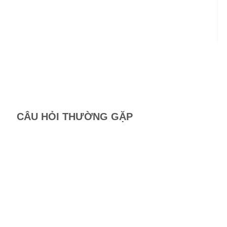
Mã
Ch
Bi
CÂU HỎI THƯỜNG GẶP