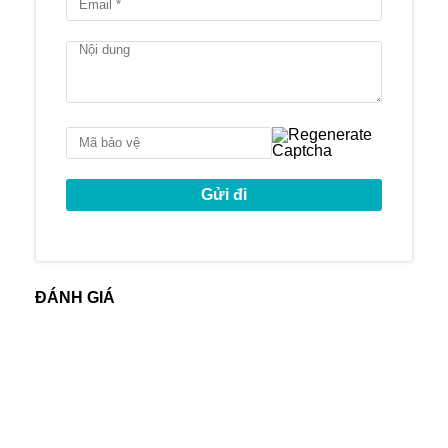
Hầm đậu xe hơi
Phòng cộng đồng
Sảnh lễ tân
Liden Residences mang đến cho cư dân
không gian sống hiện đại, đầy đủ các tiện
và vị trí đắc địa.
Tọa lạc tại trung tâm của bán đảo Thủ
Thiêm, Linden Residences có môi trường
sống thanh bình, yên tĩnh và nhiều cây
xanh.
Công ty còn nhiều căn hộ Empire City bán
và cho thuê khác tại:
https://empirecityhcmc.com/empire-city-
ĐÁNH GIÁ
cho-thue/
https://empirecityhcmc.com/empire-city-
ban/
Vui lòng liên hệ để biết thêm chi tiết và
xem thực tế.
Ms Tuyền