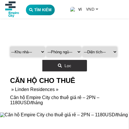
VND
TÌM KIẾM
Lọc
CĂN HỘ CHO THUÊ
»
Linden Residences
»
Căn hộ Empire City cho thuê giá rẻ – 2PN –
1180USD/tháng