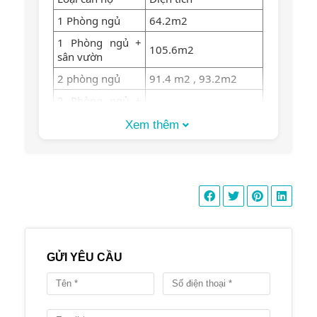
1 Phòng ngủ
64.2m2
1 Phòng ngủ +
105.6m2
sân vườn
2 phòng ngủ
91.4 m2 , 93.2m2
2 Phòng ngủ +
145.6 m2
sân vườn
Xem thêm
127.3 m2, 148.7 m2,
3 phòng ngủ
146m2
3 phòng ngủ +
211.3 m2
sân vườn
– Tiện ích:
Hồ bơi nước ấm
Phòng tập thể dục
GỬI YÊU CẦU
BBQ
Sân vườn