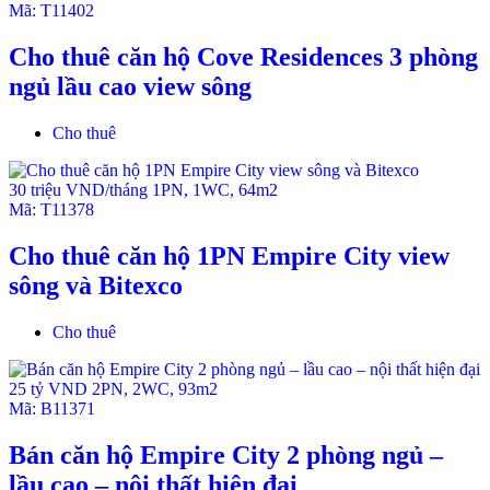
Tỷ lệ chỗ đậu xe 1:1
Mã:
T11402
Các căn đều có Balcony rộng rãi
Cho thuê căn hộ Cove Residences 3 phòng
ngủ lầu cao view sông
Cho thuê
30 triệu VND/tháng
1PN
,
1WC
,
64m2
Mã:
T11378
Cho thuê căn hộ 1PN Empire City view
sông và Bitexco
Cho thuê
25 tỷ VND
2PN
,
2WC
,
93m2
Mã:
B11371
Bán căn hộ Empire City 2 phòng ngủ –
lầu cao – nội thất hiện đại