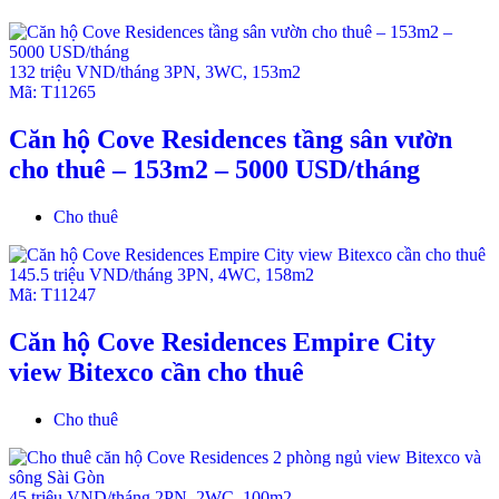
132 triệu VND/tháng
3PN
,
3WC
,
153m2
Mã:
T11265
Căn hộ Cove Residences tầng sân vườn
cho thuê – 153m2 – 5000 USD/tháng
Cho thuê
145.5 triệu VND/tháng
3PN
,
4WC
,
158m2
Mã:
T11247
Căn hộ Cove Residences Empire City
view Bitexco cần cho thuê
Cho thuê
45 triệu VND/tháng
2PN
,
2WC
,
100m2