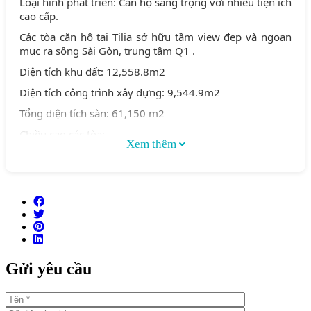
Loại hình phát triển: Căn hộ sang trọng với nhiều tiện ích
cao cấp.
Các tòa căn hộ tại Tilia sở hữu tầm view đẹp và ngoạn
mục ra sông Sài Gòn, trung tâm Q1 .
Diện tích khu đất: 12,558.8m2
Diện tích công trình xây dựng: 9,544.9m2
Tổng diện tích sàn: 61,150 m2
Chiều cao các tòa:
Xem thêm
Tòa 1C & tòa 2C cao 30 tầng
Tòa 1D & tòa 2D cao 7 tầng
Tổng số căn hộ: 472 căn
Số căn hộ/ sàn: 7-8 căn/sàn
Số tầng hầm: 2 tầng
Tổng số hồ bơi: Có 2 hồ bơi
Gửi yêu cầu
Số chỗ đậu xe hơi: Tỷ lệ 1:1
Tiêu chuẩn bàn giao: Bàn giao hoàn thiện liên tường, nội