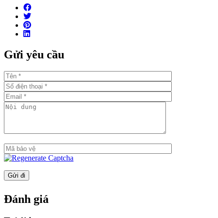
Số căn hộ/ sàn: 7-8 căn/sàn
Số tầng hầm: 2 tầng
Tổng số hồ bơi: Có 2 hồ bơi
Số chỗ đậu xe hơi: Tỷ lệ 1:1
Gửi yêu cầu
Tiêu chuẩn bàn giao: Bàn giao hoàn thiện liên tường, nội
thất cao cấp của những thương hiệu lớn
Thời gian bàn giao dự kiến: Q1/2021
Đặc điểm nổi bật
Vị trí đắc địa tại Thủ Thiêm và ngay sát sông Sài Gòn
Sở hữu tầm nhìn ngoạn mục: Các căn hộ sẽ có các view
về sông Sài Gòn, đường chân trời về quận 1 & quận 4,
Tòa tháp 86 tầng
Căn hộ hoàn thiện với: Sàn gạch , máy lạnh ẩn (Khu vực
phòng khách), tủ bếp và đồ gia dụng (Móc, lò nướng và
chậu rửa), tủ phòng tắm & Thiết bị vệ sinh, máy nước
nóng, bồn tắm (cho 3BR và Ở trên), tủ quần áo gắn sẵn,
Đánh giá
máy liên lạc video, kỹ thuật số, khóa cửa.