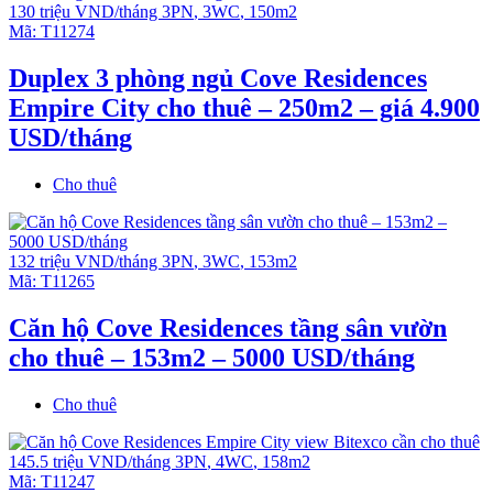
130 triệu VND/tháng
3PN
,
3WC
,
150m2
Mã:
T11274
Duplex 3 phòng ngủ Cove Residences
Empire City cho thuê – 250m2 – giá 4.900
USD/tháng
Cho thuê
132 triệu VND/tháng
3PN
,
3WC
,
153m2
Mã:
T11265
Căn hộ Cove Residences tầng sân vườn
cho thuê – 153m2 – 5000 USD/tháng
Cho thuê
145.5 triệu VND/tháng
3PN
,
4WC
,
158m2
Mã:
T11247