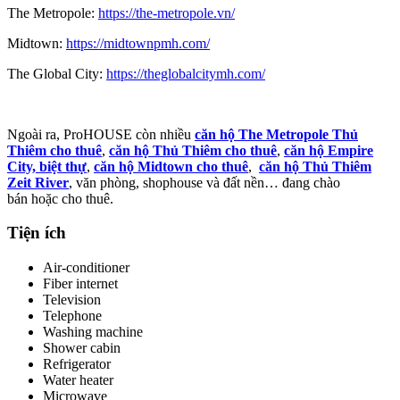
The Metropole:
https://the-metropole.vn/
Midtown:
https://midtownpmh.com/
The Global City:
https://theglobalcitymh.com/
Ngoài ra, ProHOUSE còn nhiều
căn hộ The Metropole Thủ
Thiêm cho thuê
,
căn hộ
Thủ Thiêm cho thuê
,
căn hộ Empire
City,
biệt thự
,
căn hộ Midtown cho thuê
,
căn hộ Thủ Thiêm
Zeit River
, văn phòng, shophouse và đất nền… đang chào
bán hoặc cho thuê.
Tiện ích
Air-conditioner
Fiber internet
Television
Telephone
Washing machine
Shower cabin
Refrigerator
Water heater
Microwave