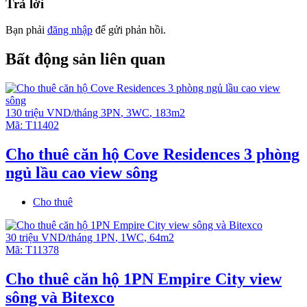
Tiện ích Resort cao cấp: Nông trại đô thị. Hồ bơi khoáng
Trả lời
và bể bơi cho trẻ em (L2), Jacuzzi, hồ tạo sóng (L3), khu
nhà cây & khu luyện tập leo núi cho trẻ em, chạy bộ cao
Bạn phải
đăng nhập
để gửi phản hồi.
tốc (150m), sân tennis, khu vực thể dục ngoài trời, bể
bơi ngoài trời, Phòng tập thể dục , phòng giải trí đặc
Bất động sản liên quan
biệt. Thư viện hình bầu dục, phòng chiếu phim, spa &
phòng tập yoga, khu vui chơi trong nhà cho trẻ.
Tỷ lệ chỗ đậu xe 1:1
130 triệu VND/tháng
3PN
,
3WC
,
183m2
Các căn đều có Balcony rộng rãi
Mã:
T11402
Cho thuê căn hộ Cove Residences 3 phòng
ngủ lầu cao view sông
Cho thuê
30 triệu VND/tháng
1PN
,
1WC
,
64m2
Mã:
T11378
Cho thuê căn hộ 1PN Empire City view
sông và Bitexco