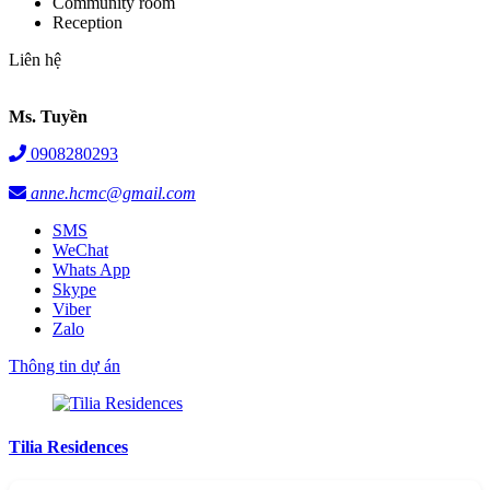
Community room
Reception
Liên hệ
Ms. Tuyền
0908280293
anne.hcmc@gmail.com
SMS
WeChat
Whats App
Skype
Viber
Zalo
Thông tin dự án
Tilia Residences