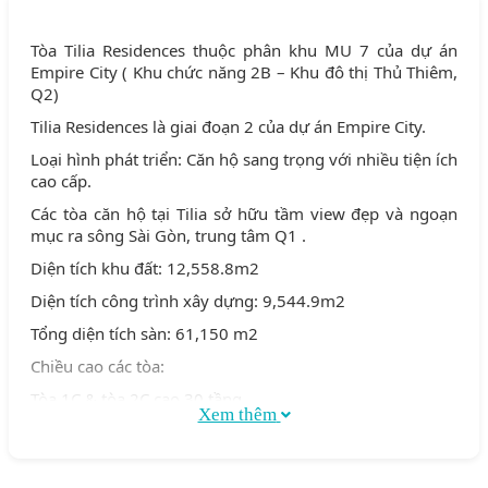
Tòa Tilia Residences thuộc phân khu MU 7 của dự án
Empire City ( Khu chức năng 2B – Khu đô thị Thủ Thiêm,
Q2)
Tilia Residences là giai đoạn 2 của dự án Empire City.
Loại hình phát triển: Căn hộ sang trọng với nhiều tiện ích
cao cấp.
Các tòa căn hộ tại Tilia sở hữu tầm view đẹp và ngoạn
mục ra sông Sài Gòn, trung tâm Q1 .
Diện tích khu đất: 12,558.8m2
Diện tích công trình xây dựng: 9,544.9m2
Tổng diện tích sàn: 61,150 m2
Chiều cao các tòa:
Tòa 1C & tòa 2C cao 30 tầng
Xem thêm
Tòa 1D & tòa 2D cao 7 tầng
Tổng số căn hộ: 472 căn