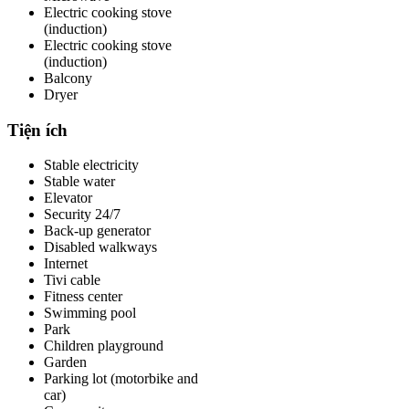
Electric cooking stove
(induction)
Electric cooking stove
(induction)
Balcony
Dryer
Tiện ích
Stable electricity
Stable water
Elevator
Security 24/7
Back-up generator
Disabled walkways
Internet
Tivi cable
Fitness center
Swimming pool
Park
Children playground
Garden
Parking lot (motorbike and
car)