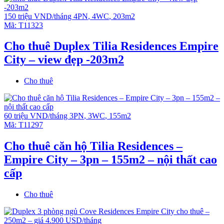
150 triệu VND/tháng
4PN
,
4WC
,
203m2
Mã:
T11323
Cho thuê Duplex Tilia Residences Empire
City – view đẹp -203m2
Cho thuê
60 triệu VND/tháng
3PN
,
3WC
,
155m2
Mã:
T11297
Cho thuê căn hộ Tilia Residences –
Empire City – 3pn – 155m2 – nội thất cao
cấp
Cho thuê