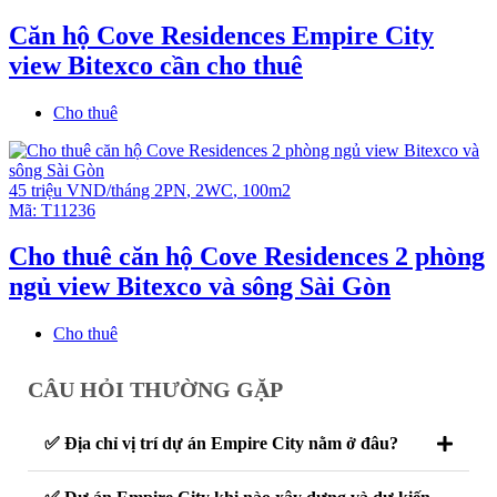
Căn hộ Cove Residences Empire City
view Bitexco cần cho thuê
Cho thuê
45 triệu VND/tháng
2PN
,
2WC
,
100m2
Mã:
T11236
Cho thuê căn hộ Cove Residences 2 phòng
ngủ view Bitexco và sông Sài Gòn
Cho thuê
CÂU HỎI THƯỜNG GẶP
✅ Địa chỉ vị trí dự án Empire City nằm ở đâu?