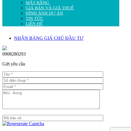
MẶT BẰNG
GIÁ BÁN VÀ GIÁ THUÊ
HÌNH ẢNH DỰ ÁN
TIN TỨC
LIÊN HỆ
NHẬN BẢNG GIÁ CHỦ ĐẦU TƯ
0908280293
Gửi yêu cầu