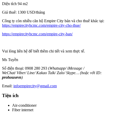
Diện tích 94 m2
Giá thuê: 1300 USD/tháng
Công ty còn nhiều căn hộ Empire City bán và cho thuê khác tại:
https://empirecityhcmc.com/empire-city-cho-thue/
https://empirecityhcmc.com/empire-city-ban/
Vui lòng liên hệ để biết thêm chi tiết và xem thực tế.
Ms Tuyền
Số điện thoại: 0908 280 293 (
Whatsapp
/
iMessage
/
WeChat
/
Viber
/
Line
/
Kakao Tal
k/
Zalo
/ Skype… (hoặc với ID:
prohousevn
)
Email:
infoempirecity@gmail.com
Tiện ích
Air-conditioner
Fiber internet