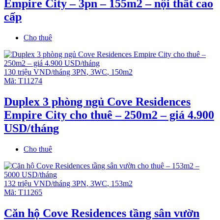
Empire City – 3pn – 155m2 – nội thất cao
cấp
Cho thuê
130 triệu VND/tháng
3PN
,
3WC
,
150m2
Mã:
T11274
Duplex 3 phòng ngủ Cove Residences
Empire City cho thuê – 250m2 – giá 4.900
USD/tháng
Cho thuê
132 triệu VND/tháng
3PN
,
3WC
,
153m2
Mã:
T11265
Căn hộ Cove Residences tầng sân vườn