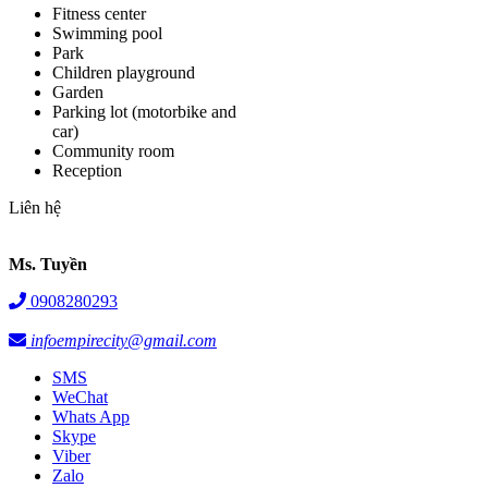
Fitness center
Swimming pool
Park
Children playground
Garden
Parking lot (motorbike and
car)
Community room
Reception
Liên hệ
Ms. Tuyền
0908280293
infoempirecity@gmail.com
SMS
WeChat
Whats App
Skype
Viber
Zalo