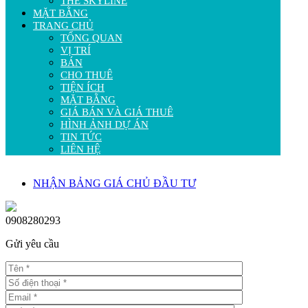
THE SKYLINE
MẶT BẰNG
TRANG CHỦ
TỔNG QUAN
VỊ TRÍ
BÁN
CHO THUÊ
TIỆN ÍCH
MẶT BẰNG
GIÁ BÁN VÀ GIÁ THUÊ
HÌNH ẢNH DỰ ÁN
TIN TỨC
LIÊN HỆ
NHẬN BẢNG GIÁ CHỦ ĐẦU TƯ
0908280293
Gửi yêu cầu