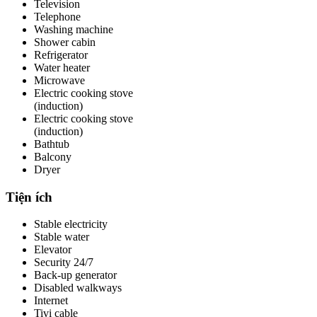
Television
Telephone
Washing machine
Shower cabin
Refrigerator
Water heater
Microwave
Electric cooking stove
(induction)
Electric cooking stove
(induction)
Bathtub
Balcony
Dryer
Tiện ích
Stable electricity
Stable water
Elevator
Security 24/7
Back-up generator
Disabled walkways
Internet
Tivi cable