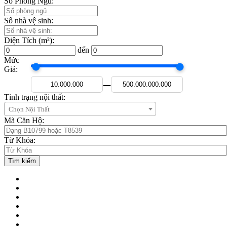
Số Phòng Ngủ:
Số nhà vệ sinh:
Diện Tích (m²):
đến
Mức
Giá:
—
Tình trạng nội thất:
Chọn Nội Thất
Mã Căn Hộ:
Từ Khóa: