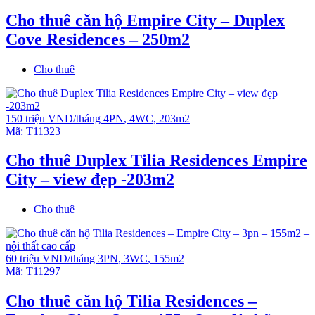
Cho thuê căn hộ Empire City – Duplex
Cove Residences – 250m2
Cho thuê
150 triệu VND/tháng
4PN
,
4WC
,
203m2
Mã:
T11323
Cho thuê Duplex Tilia Residences Empire
City – view đẹp -203m2
Cho thuê
60 triệu VND/tháng
3PN
,
3WC
,
155m2
Mã:
T11297
Cho thuê căn hộ Tilia Residences –