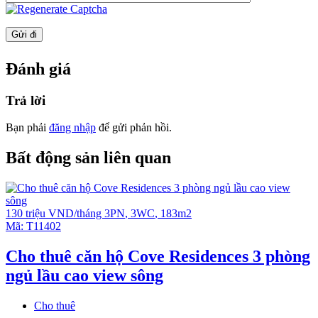
Công ty còn nhiều căn hộ Empire City bán và cho thuê
khác tại:
https://empirecityhcmc.com/empire-city-cho-
thue/
Đánh giá
https://empirecityhcmc.com/empire-city-ban/
Vui lòng liên hệ để biết thêm chi tiết và xem thực tế.
Trả lời
Ms Tuyền
Bạn phải
đăng nhập
để gửi phản hồi.
Số điện thoại: 0908 280 293 (
Whatsapp
/
iMessage
/
WeChat
/
Viber
/
Line
/
Kakao Tal
k/
Zalo
/ Skype… (hoặc với
Bất động sản liên quan
ID:
prohousevn
)
Email:
infoempirecity@gmail.com
Video giới thiệu Empire City
130 triệu VND/tháng
3PN
,
3WC
,
183m2
Empire City tiện nghi và tiện ích
Mã:
T11402
Cho thuê căn hộ Cove Residences 3 phòng
ngủ lầu cao view sông
Cho thuê