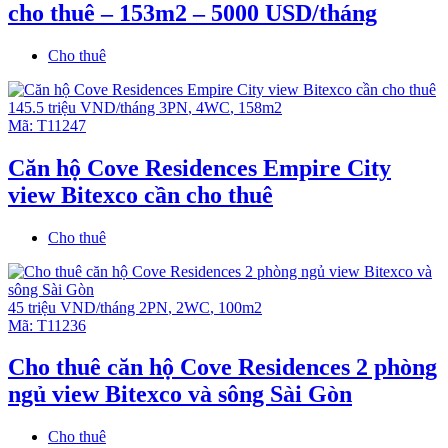
cho thuê – 153m2 – 5000 USD/tháng
Cho thuê
145.5 triệu VND/tháng
3PN
,
4WC
,
158m2
Mã:
T11247
Căn hộ Cove Residences Empire City
view Bitexco cần cho thuê
Cho thuê
45 triệu VND/tháng
2PN
,
2WC
,
100m2
Mã:
T11236
Cho thuê căn hộ Cove Residences 2 phòng
ngủ view Bitexco và sông Sài Gòn
Cho thuê