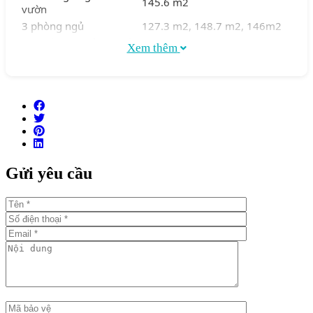
145.6 m2
vườn
3 phòng ngủ
127.3 m2, 148.7 m2, 146m2
3 phòng ngủ + sân
Xem thêm
211.3 m2
vườn
– Tiện ích:
Hồ bơi nước ấm
Phòng tập thể dục
BBQ
Sân vườn
Gửi yêu cầu
Hầm đậu xe hơi
Phòng cộng đồng
Sảnh lễ tân
Liden Residences mang đến cho cư dân không gian sống
hiện đại, đầy đủ các tiện và vị trí đắc địa.
Tọa lạc tại trung tâm của bán đảo Thủ Thiêm, Linden
Residences có môi trường sống thanh bình, yên tĩnh và
nhiều cây xanh.