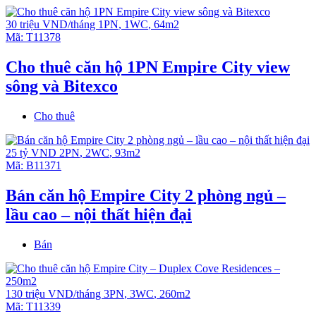
30 triệu VND/tháng
1PN
,
1WC
,
64m2
Mã:
T11378
Cho thuê căn hộ 1PN Empire City view
sông và Bitexco
Cho thuê
25 tỷ VND
2PN
,
2WC
,
93m2
Mã:
B11371
Bán căn hộ Empire City 2 phòng ngủ –
lầu cao – nội thất hiện đại
Bán
130 triệu VND/tháng
3PN
,
3WC
,
260m2
Mã:
T11339