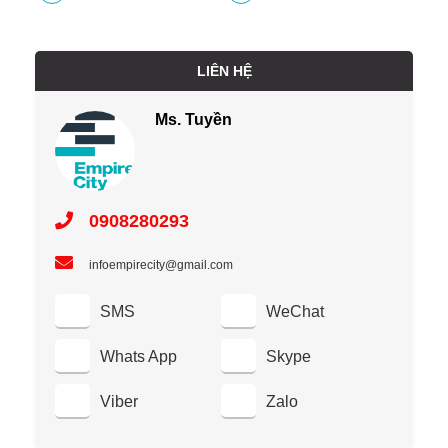
LIÊN HỆ
Ms. Tuyền
0908280293
infoempirecity@gmail.com
SMS
WeChat
Whats App
Skype
Viber
Zalo