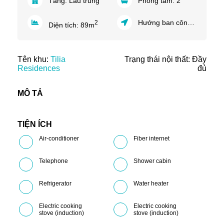
Tầng:
Lầu trung
Phòng tắm:
2
Hướng ban công:
Tây Na
2
Diện tích:
89
m
Tên khu:
Tilia
Trạng thái nội thất: Đầy
Residences
đủ
MÔ TẢ
TIỆN ÍCH
Air-conditioner
Fiber internet
Telephone
Shower cabin
Refrigerator
Water heater
Electric cooking
Electric cooking
stove (induction)
stove (induction)