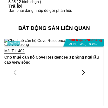
5
/
5
(
2
bình chọn
)
phòng tập yoga, khu vui chơi trong nhà
Trả lời
cho trẻ.
Bạn phải
đăng nhập
để gửi phản hồi.
Tỷ lệ chỗ đậu xe 1:1
Các căn đều có Balcony rộng rãi
BẤT ĐỘNG SẢN LIÊN QUAN
130 triệu VND/tháng
Cho thuê
3PN
,
3WC
,
183m2
Mã:
T11402
Cho thuê căn hộ Cove Residences 3 phòng ngủ lầu
cao view sông