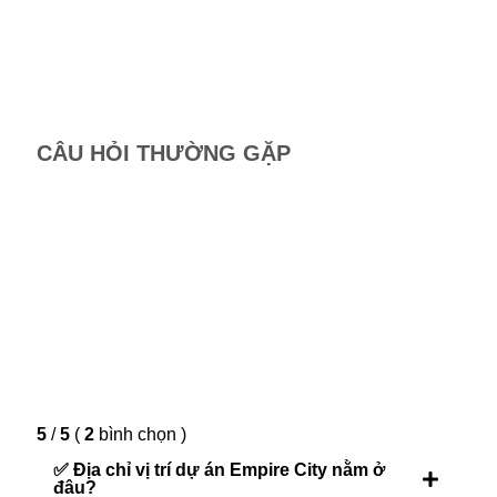
Mã
Ch
Bi
CÂU HỎI THƯỜNG GẶP
5
/
5
(
2
bình chọn
)
✅ Địa chỉ vị trí dự án Empire City nằm ở
đâu?