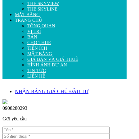
THE SKYVIEW
THE SKYLINE
MẶT BẰNG
TRANG CHỦ
TỔNG QUAN
VỊ TRÍ
BÁN
CHO THUÊ
TIỆN ÍCH
MẶT BẰNG
GIÁ BÁN VÀ GIÁ THUÊ
HÌNH ẢNH DỰ ÁN
TIN TỨC
LIÊN HỆ
NHẬN BẢNG GIÁ CHỦ ĐẦU TƯ
0908280293
Gửi yêu cầu