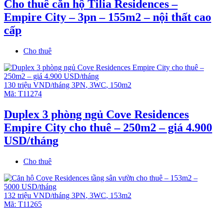
Cho thuê căn hộ Tilia Residences –
Empire City – 3pn – 155m2 – nội thất cao
cấp
Cho thuê
130 triệu VND/tháng
3PN
,
3WC
,
150m2
Mã:
T11274
Duplex 3 phòng ngủ Cove Residences
Empire City cho thuê – 250m2 – giá 4.900
USD/tháng
Cho thuê
132 triệu VND/tháng
3PN
,
3WC
,
153m2
Mã:
T11265