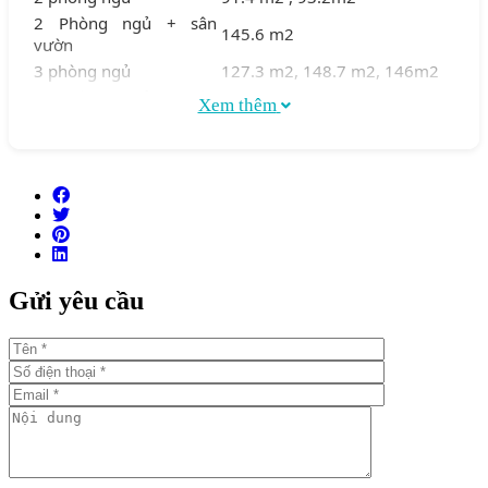
2 Phòng ngủ + sân
145.6 m2
vườn
3 phòng ngủ
127.3 m2, 148.7 m2, 146m2
3 phòng ngủ + sân
Xem thêm
211.3 m2
vườn
– Tiện ích:
Hồ bơi nước ấm
Phòng tập thể dục
BBQ
Sân vườn
Gửi yêu cầu
Hầm đậu xe hơi
Phòng cộng đồng
Sảnh lễ tân
Liden Residences mang đến cho cư dân không gian sống
hiện đại, đầy đủ các tiện và vị trí đắc địa.
Tọa lạc tại trung tâm của bán đảo Thủ Thiêm, Linden