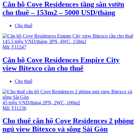
Căn hộ Cove Residences tầng sân vườn
cho thuê – 153m2 – 5000 USD/tháng
Cho thuê
145.5 triệu VND/tháng
3PN
,
4WC
,
158m2
Mã:
T11247
Căn hộ Cove Residences Empire City
view Bitexco cần cho thuê
Cho thuê
45 triệu VND/tháng
2PN
,
2WC
,
100m2
Mã:
T11236
Cho thuê căn hộ Cove Residences 2 phòng
ngủ view Bitexco và sông Sài Gòn