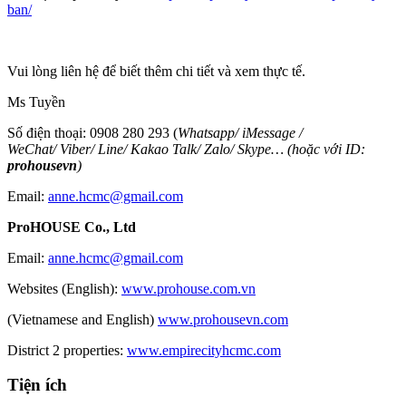
ban/
Vui lòng liên hệ để biết thêm chi tiết và xem thực tế.
Ms Tuyền
Số điện thoại: 0908 280 293 (
Whatsapp
/
iMessage
/
WeChat
/
Viber
/
Line
/
Kakao Tal
k/
Zalo
/ Skype… (hoặc với ID:
prohousevn
)
Email:
anne.hcmc@gmail.com
ProHOUSE Co., Ltd
Email:
anne.hcmc@gmail.com
Websites (English):
www.prohouse.com.vn
(Vietnamese and English)
www.prohousevn.com
District 2 properties:
www.empirecityhcmc.com
Tiện ích