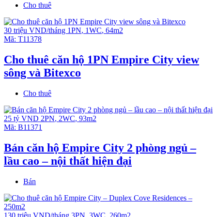
Cho thuê
30 triệu VND/tháng
1PN
,
1WC
,
64m2
Mã:
T11378
Cho thuê căn hộ 1PN Empire City view
sông và Bitexco
Cho thuê
25 tỷ VND
2PN
,
2WC
,
93m2
Mã:
B11371
Bán căn hộ Empire City 2 phòng ngủ –
lầu cao – nội thất hiện đại
Bán
130 triệu VND/tháng
3PN
,
3WC
,
260m2