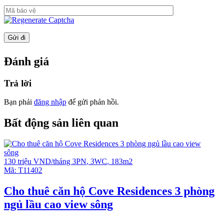
Residences có môi trường sống thanh bình, yên tĩnh và
nhiều cây xanh.
Công ty còn nhiều căn hộ Empire City bán và cho thuê
khác tại:
https://empirecityhcmc.com/empire-city-cho-
thue/
Đánh giá
https://empirecityhcmc.com/empire-city-ban/
Vui lòng liên hệ để biết thêm chi tiết và xem thực tế.
Trả lời
Ms Tuyền
Bạn phải
đăng nhập
để gửi phản hồi.
Số điện thoại: 0908 280 293 (
Whatsapp
/
iMessage
/
WeChat
/
Viber
/
Line
/
Kakao Tal
k/
Zalo
/ Skype… (hoặc với
Bất động sản liên quan
ID:
prohousevn
)
Email:
infoempirecity@gmail.com
Video giới thiệu Empire City
130 triệu VND/tháng
3PN
,
3WC
,
183m2
Empire City tiện nghi và tiện ích
Mã:
T11402
Cho thuê căn hộ Cove Residences 3 phòng
ngủ lầu cao view sông