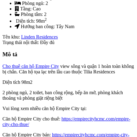
Phòng ngủ:
2
Tầng:
Cao
Phòng tắm:
2
2
Diện tích:
98
m
Hướng ban công:
Tây Nam
Tên khu:
Linden Residences
Trạng thái nội thất: Đầy đủ
Mô tả
Cho thuê căn hộ Empire City
view sông và quận 1 hoàn toàn không
bị chắn. Căn hộ tọa lạc trên lầu cao thuộc Tilia Residences
Diện tích 98m2
2 phòng ngủ, 2 toilet, ban công rộng, bếp ăn mở, phòng khách
thoáng và phòng giặt riệng biệt
Vui lòng xem nhiều căn hộ Empire City tại:
Căn hộ Empire City cho thuê:
https://empirecityhcmc.com/empire-
city-cho-thue/
Căn hộ Empire City bán:
https://empirecityhcmc.com/empire-city-