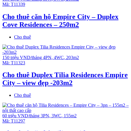
Mã:
T11339
Cho thuê căn hộ Empire City – Duplex
Cove Residences – 250m2
Cho thuê
150 triệu VND/tháng
4PN
,
4WC
,
203m2
Mã:
T11323
Cho thuê Duplex Tilia Residences Empire
City – view đẹp -203m2
Cho thuê
60 triệu VND/tháng
3PN
,
3WC
,
155m2
Mã:
T11297