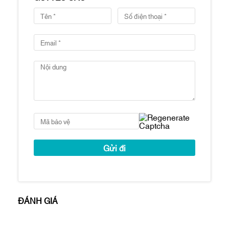
BBQ
Sân vườn
Hầm đậu xe hơi
Phòng cộng đồng
Sảnh lễ tân
Liden Residences mang đến cho cư dân
không gian sống hiện đại, đầy đủ các tiện
và vị trí đắc địa.
Tọa lạc tại trung tâm của bán đảo Thủ
Thiêm, Linden Residences có môi trường
sống thanh bình, yên tĩnh và nhiều cây
xanh.
Công ty còn nhiều căn hộ Empire City bán
và cho thuê khác tại:
https://empirecityhcmc.com/empire-city-
ĐÁNH GIÁ
cho-thue/
https://empirecityhcmc.com/empire-city-
ban/