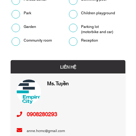
Park
Children playground
Garden
Parking lot
(motorbike and car)
Community room
Reception
LIÊN HỆ
Ms. Tuyền
0908280293
anne.hcmc@gmail.com