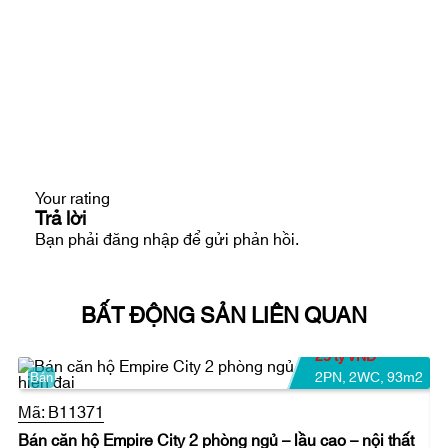
Vui lòng liên hệ để biết thêm chi tiết và
xem thực tế.
Ms Tuyền
Số điện thoại: 0908
280 293 (
Whatsapp
/
iMessage
/
WeChat
/
Viber
/
Line
/
Kakao Tal
k/
Zalo
/
Skype… (hoặc với ID:
prohousevn
)
Email:
infoempirecity@gmail.com
Your rating
Trả lời
Video giới thiệu Empire City
Bạn phải
đăng nhập
để gửi phản hồi.
Empire City tiện nghi và tiện ích
BẤT ĐỘNG SẢN LIÊN QUAN
25 tỷ VND
2PN
,
2WC
,
93m2
Bán
Mã:
B11371
Bán căn hộ Empire City 2 phòng ngủ – lầu cao – nội thất