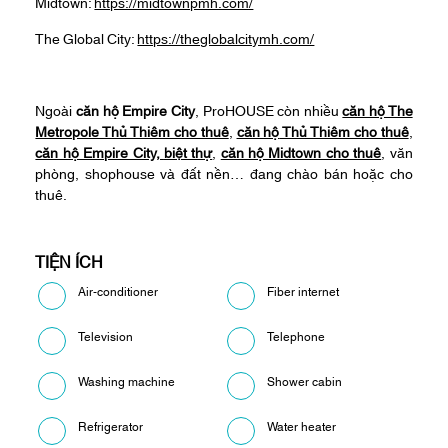
Midtown:
https://midtownpmh.com/
The Global City:
https://theglobalcitymh.com/
Ngoài
căn hộ Empire City
, ProHOUSE còn nhiều
căn hộ The
Metropole Thủ Thiêm cho thuê
,
căn hộ
Thủ Thiêm cho thuê
,
căn hộ Empire City,
biệt thự
,
căn hộ Midtown cho thuê
, văn
phòng, shophouse và đất nền… đang chào bán hoặc cho
thuê.
TIỆN ÍCH
Air-conditioner
Fiber internet
Television
Telephone
Washing machine
Shower cabin
Refrigerator
Water heater