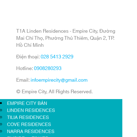
T1A Linden Residences - Empire City, Đường
Mai Chí Thọ, Phường Thủ Thiêm, Quận 2, TP.
Hồ Chí Minh
Điện thoại:
028 5413 2929
Hotline:
0908280293
Email:
infoempirecity@gmail.com
© Empire City, All Rights Reserved.
EMPIRE CITY BÁN
LINDEN RESIDENCES
TILIA RESIDENCES
COVE RESIDENCES
NARRA RESIDENCES