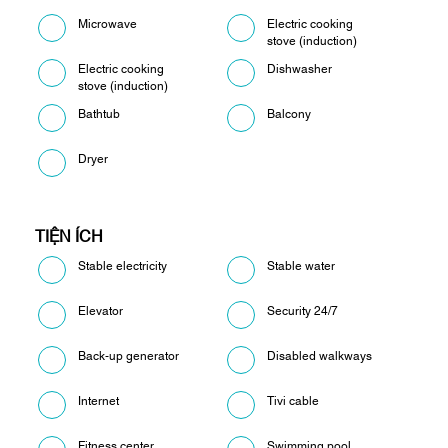
Microwave
Electric cooking
stove (induction)
Electric cooking
Dishwasher
stove (induction)
Bathtub
Balcony
Dryer
TIỆN ÍCH
Stable electricity
Stable water
Elevator
Security 24/7
Back-up generator
Disabled walkways
Internet
Tivi cable
Fitness center
Swimming pool