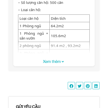
– Số lượng căn hộ: 500 căn
– Loại căn hộ:
Loại căn hộ
Diện tích
1 Phòng ngủ
64.2m2
1 Phòng ngủ +
105.6m2
sân vườn
2 phòng ngủ
91.4 m2 , 93.2m2
2 Phòng ngủ +
145.6 m2
sân vườn
Xem thêm
127.3 m2, 148.7 m2,
3 phòng ngủ
146m2
3 phòng ngủ +
211.3 m2
sân vườn
– Tiện ích:
Hồ bơi nước ấm
Phòng tập thể dục
GỬI YÊU CẦU