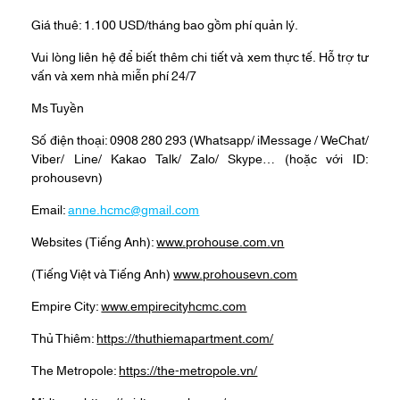
Giá thuê: 1.100 USD/tháng bao gồm phí quản lý.
Vui lòng liên hệ để biết thêm chi tiết và xem thực tế. Hỗ trợ tư
vấn và xem nhà miễn phí 24/7
Ms Tuyền
Số điện thoại: 0908 280 293 (Whatsapp/ iMessage / WeChat/
Viber/ Line/ Kakao Talk/ Zalo/ Skype… (hoặc với ID:
prohousevn)
Email:
anne.hcmc@gmail.com
Websites (Tiếng Anh):
www.prohouse.com.vn
(Tiếng Việt và Tiếng Anh)
www.prohousevn.com
Empire City:
www.empirecityhcmc.com
Thủ Thiêm:
https://thuthiemapartment.com/
The Metropole:
https://the-metropole.vn/