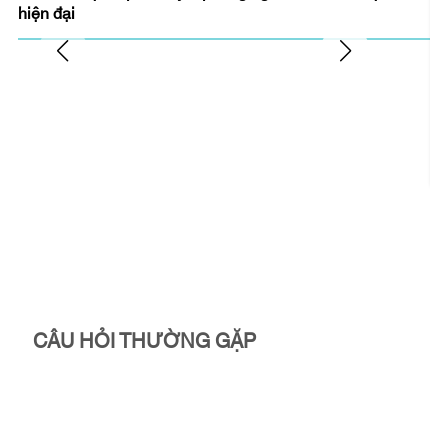
hiện đại
Mã
Ch
2
CÂU HỎI THƯỜNG GẶP