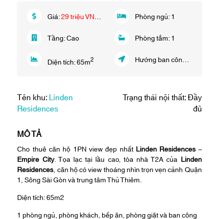
Giá:
29 triệu VND/tháng
Phòng ngủ:
1
Tầng:
Cao
Phòng tắm:
1
Hướng ban công:
Tây Bắc
2
Diện tích:
65
m
Tên khu:
Linden
Trạng thái nội thất: Đầy
Residences
đủ
MÔ TẢ
Cho thuê căn hộ 1PN view đẹp nhất
Linden Residences
–
Empire City
. Tọa lạc tại lầu cao, tòa nhà T2A của
Linden
Residences
, căn hộ có view thoáng nhìn trọn vẹn cảnh Quận
1, Sông Sài Gòn và trung tâm Thủ Thiêm.
Diện tích: 65m2
1 phòng ngủ, phòng khách, bếp ăn, phòng giặt và ban công