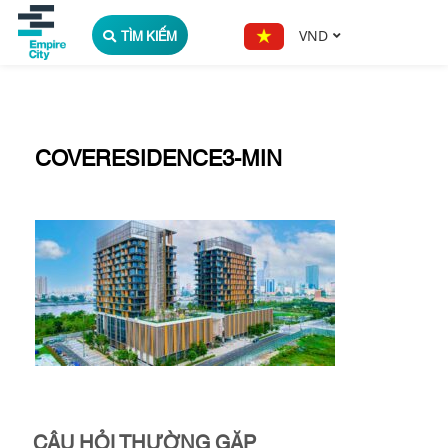
TÌM KIẾM
VND
COVERESIDENCE3-MIN
CÂU HỎI THƯỜNG GẶP