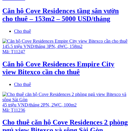
Căn hộ Cove Residences tầng sân vườn
cho thuê – 153m2 – 5000 USD/tháng
Cho thuê
145.5 triệu VND/tháng
3PN
,
4WC
,
158m2
Mã:
T11247
Căn hộ Cove Residences Empire City
view Bitexco cần cho thuê
Cho thuê
45 triệu VND/tháng
2PN
,
2WC
,
100m2
Mã:
T11236
Cho thuê căn hộ Cove Residences 2 phòng
ngủ view Bitexco và sông Sài Gòn