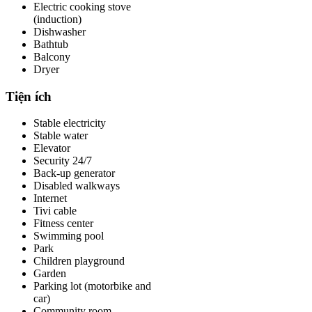
Electric cooking stove
(induction)
Dishwasher
Bathtub
Balcony
Dryer
Tiện ích
Stable electricity
Stable water
Elevator
Security 24/7
Back-up generator
Disabled walkways
Internet
Tivi cable
Fitness center
Swimming pool
Park
Children playground
Garden
Parking lot (motorbike and
car)
Community room