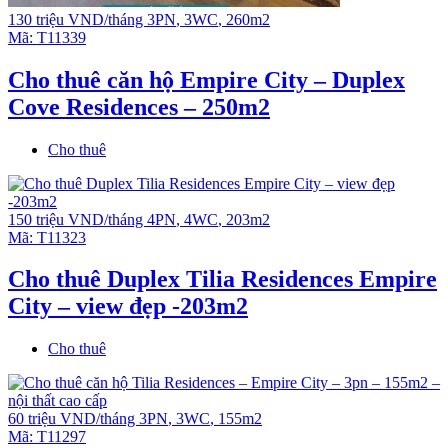
130 triệu VND/tháng
3PN
,
3WC
,
260m2
Mã:
T11339
Cho thuê căn hộ Empire City – Duplex
Cove Residences – 250m2
Cho thuê
150 triệu VND/tháng
4PN
,
4WC
,
203m2
Mã:
T11323
Cho thuê Duplex Tilia Residences Empire
City – view đẹp -203m2
Cho thuê
60 triệu VND/tháng
3PN
,
3WC
,
155m2
Mã:
T11297