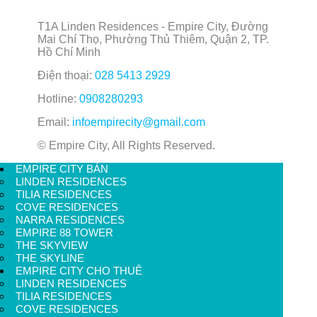
T1A Linden Residences - Empire City, Đường
Mai Chí Thọ, Phường Thủ Thiêm, Quận 2, TP.
Hồ Chí Minh
Điện thoại:
028 5413 2929
Hotline:
0908280293
Email:
infoempirecity@gmail.com
© Empire City, All Rights Reserved.
EMPIRE CITY BÁN
LINDEN RESIDENCES
TILIA RESIDENCES
COVE RESIDENCES
NARRA RESIDENCES
EMPIRE 88 TOWER
THE SKYVIEW
THE SKYLINE
EMPIRE CITY CHO THUÊ
LINDEN RESIDENCES
TILIA RESIDENCES
COVE RESIDENCES