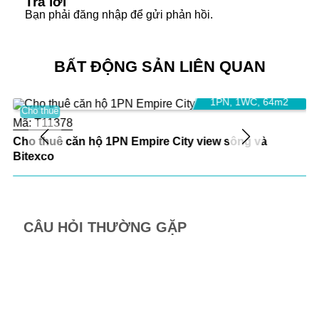
Trả lời
cho trẻ.
Bạn phải
đăng nhập
để gửi phản hồi.
Tỷ lệ chỗ đậu xe 1:1
Các căn đều có Balcony rộng rãi
BẤT ĐỘNG SẢN LIÊN QUAN
30 triệu VND/tháng
1PN
,
1WC
,
64m2
Cho thuê
Mã:
T11378
Cho thuê căn hộ 1PN Empire City view sông và
Bitexco
CÂU HỎI THƯỜNG GẶP