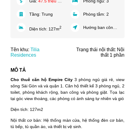
Giá:
47.5 triệu VND/tháng
Phòng ngủ:
3
Tầng:
Trung
Phòng tắm:
2
Hướng ban công:
Tây Na
2
Diện tích:
127
m
Tên khu:
Tilia
Trạng thái nội thất: Nội
Residences
thất 1 phần
MÔ TẢ
Cho thuê căn hộ Empire City
3 phòng ngủ giá rẻ, view
sông Sài Gòn và và quận 1. Căn hộ thiết kế 3 phòng ngủ, 2
toilet, phòng khách rộng, ban công và phòng giặt. Tọa lạc
tại góc view thoáng, các phòng có ánh sáng tự nhiên và gió
Diện tích: 127m2
Nội thất cơ bản: Hệ thống màn cửa, hệ thống đèn cơ bản,
tủ bếp, tủ quần áo, và thiết bị vệ sinh.