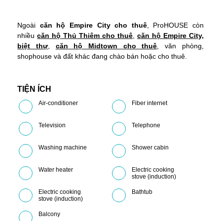
Ngoài
căn hộ Empire City cho thuê
, ProHOUSE còn
nhiều
căn hộ
Thủ Thiêm cho thuê
,
căn hộ Empire City,
biệt thự
,
căn hộ Midtown cho thuê
, văn phòng,
shophouse và đất khác đang chào bán hoặc cho thuê.
TIỆN ÍCH
Air-conditioner
Fiber internet
Television
Telephone
Washing machine
Shower cabin
Water heater
Electric cooking
stove (induction)
Electric cooking
Bathtub
stove (induction)
Balcony