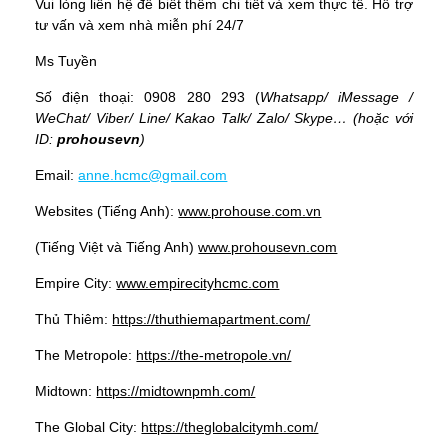
Vui lòng liên hệ để biết thêm chi tiết và xem thực tế. Hỗ trợ
tư vấn và xem nhà miễn phí 24/7
Ms Tuyền
Số điện thoại: 0908 280 293 (
Whatsapp
/
iMessage
/
WeChat
/
Viber
/
Line
/
Kakao Tal
k/
Zalo
/ Skype… (hoặc với
ID:
prohousevn
)
Email:
anne.hcmc@gmail.com
Websites (Tiếng Anh):
www.prohouse.com.vn
(Tiếng Việt và Tiếng Anh)
www.prohousevn.com
Empire City:
www.empirecityhcmc.com
Thủ Thiêm:
https://thuthiemapartment.com/
The Metropole:
https://the-metropole.vn/
Midtown:
https://midtownpmh.com/
The Global City:
https://theglobalcitymh.com/