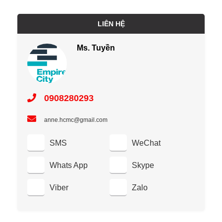
LIÊN HỆ
Ms. Tuyền
0908280293
anne.hcmc@gmail.com
SMS
WeChat
Whats App
Skype
Viber
Zalo