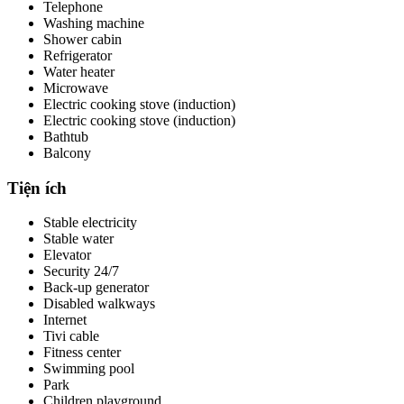
Telephone
Washing machine
Shower cabin
Refrigerator
Water heater
Microwave
Electric cooking stove (induction)
Electric cooking stove (induction)
Bathtub
Balcony
Tiện ích
Stable electricity
Stable water
Elevator
Security 24/7
Back-up generator
Disabled walkways
Internet
Tivi cable
Fitness center
Swimming pool
Park
Children playground