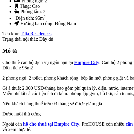
Phòng ngủ:
2
Tầng:
Cao
Phòng tắm:
2
2
Diện tích:
95
m
Hướng ban công:
Đông Nam
Tên khu:
Tilia Residences
Trạng thái nội thất: Đầy đủ
Mô tả
Cho thuê căn hộ dịch vụ ngắn hạn tại
Empire City
. Căn hộ 2 phòng ng
Diện tích: 95m2
2 phòng ngủ, 2 toilet, phòng khách rộng, bếp ăn mở, phòng giặt và ba
Gi á thuê: 2.000 USD/tháng bao gồm phí quản lý, điện, nước, intern
Miễn phí tất cả các tiện ích đi kèm: phòng tập gym, hồ bơi, sân tenni
Nếu khách hàng thuế trên 03 tháng sẽ được giảm giá
Được nuôi thú cưng
Ngoài căn
hộ cho thuê tại Empire City
, ProHOUSE còn nhiều
căn
và xem thực tế.