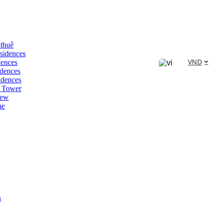
 thuê
sidences
VND
dences
dences
idences
 Tower
iew
ne
n