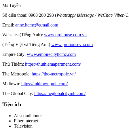
Ms Tuyền
Số điện thoại: 0908 280 293 (
Whatsapp
/
iMessage
/
WeChat
/
Viber
/
L
Email:
anne.hcmc@gmail.com
Websites (Tiếng Anh):
www.prohouse.com.vn
(Tiếng Việt và Tiếng Anh)
www.prohousevn.com
Empire City:
www.empirecityhcmc.com
Thủ Thiêm:
https://thuthiemapartment.com/
The Metropole:
https://the-metropole.vn/
Midtown:
https://midtownpmh.com/
The Global City:
https://theglobalcitymh.com/
Tiện ích
Air-conditioner
Fiber internet
Television