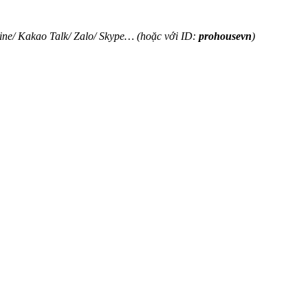
ine
/
Kakao Tal
k/
Zalo
/ Skype… (hoặc với ID:
prohousevn
)