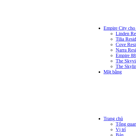
Empire City cho
Linden Re
Tilia Resi
Cove Resi
Narra Res
Empire 88
The Skyv
The Skyli
Mặt bằng
Trang chủ
Tổng qua
Vị trí
Bán