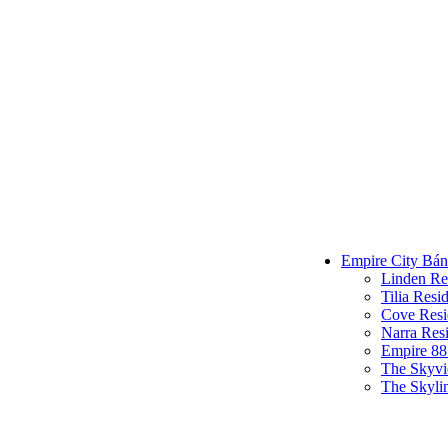
Empire City Bán
Linden Re
Tilia Resi
Cove Resi
Narra Res
Empire 88
The Skyv
The Skyli