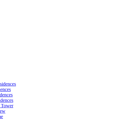
sidences
dences
dences
idences
 Tower
iew
ne