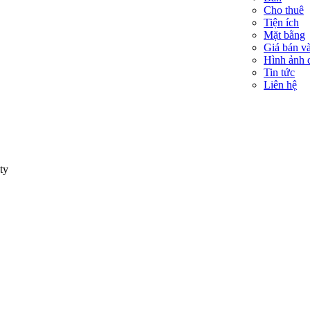
Cho thuê
Tiện ích
Mặt bằng
Giá bán và
Hình ảnh 
Tin tức
Liên hệ
ty