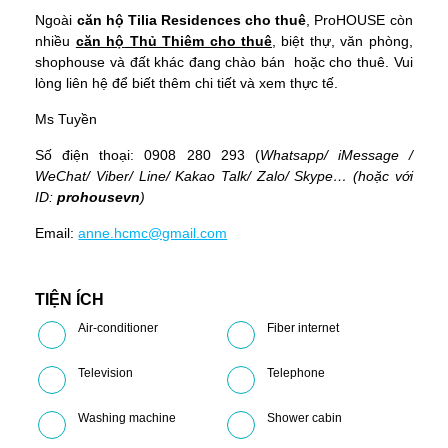
Ngoài
căn hộ Tilia Residences cho thuê
, ProHOUSE còn
nhiều
căn hộ
Thủ Thiêm cho thuê
, biệt thự, văn phòng,
shophouse và đất khác đang chào bán hoặc cho thuê. Vui
lòng liên hệ để biết thêm chi tiết và xem thực tế.
Ms Tuyền
Số điện thoại: 0908 280 293 (
Whatsapp
/
iMessage
/
WeChat
/
Viber
/
Line
/
Kakao Tal
k/
Zalo
/ Skype… (hoặc với
ID:
prohousevn
)
Email:
anne.hcmc@gmail.com
TIỆN ÍCH
Air-conditioner
Fiber internet
Television
Telephone
Washing machine
Shower cabin