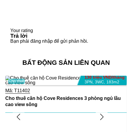
khu luyện tập leo núi cho trẻ em, chạy bộ
cao tốc (150m), sân tennis, khu vực thể
dục ngoài trời, bể bơi ngoài trời, Phòng tập
thể dục , phòng giải trí đặc biệt. Thư viện
hình bầu dục, phòng chiếu phim, spa &
Your rating
phòng tập yoga, khu vui chơi trong nhà
Trả lời
cho trẻ.
Bạn phải
đăng nhập
để gửi phản hồi.
Tỷ lệ chỗ đậu xe 1:1
Các căn đều có Balcony rộng rãi
BẤT ĐỘNG SẢN LIÊN QUAN
130 triệu VND/tháng
Cho thuê
3PN
,
3WC
,
183m2
Mã:
T11402
Cho thuê căn hộ Cove Residences 3 phòng ngủ lầu
cao view sông