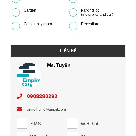
Garden
Parking lot
(motorbike and car)
Community room
Reception
LIÊN HỆ
Ms. Tuyền
0908280293
anne.hcmc@gmail.com
SMS
WeChat