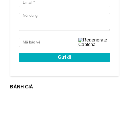
thương hiệu lớn
Thời gian bàn giao dự kiến: Q1/2021
Đặc điểm nổi bật
Vị trí đắc địa tại Thủ Thiêm và ngay sát
sông Sài Gòn
Sở hữu tầm nhìn ngoạn mục: Các căn hộ
sẽ có các view về sông Sài Gòn, đường
chân trời về quận 1 & quận 4, Tòa tháp 86
tầng
Căn hộ hoàn thiện với: Sàn gạch , máy lạnh
ẩn (Khu vực phòng khách), tủ bếp và đồ
gia dụng (Móc, lò nướng và chậu rửa), tủ
ĐÁNH GIÁ
phòng tắm & Thiết bị vệ sinh, máy nước
nóng, bồn tắm (cho 3BR và Ở trên), tủ
quần áo gắn sẵn, máy liên lạc video, kỹ
thuật số, khóa cửa.
Tiện ích Resort cao cấp: Nông trại đô thị.
Hồ bơi khoáng và bể bơi cho trẻ em (L2),
Jacuzzi, hồ tạo sóng (L3), khu nhà cây &