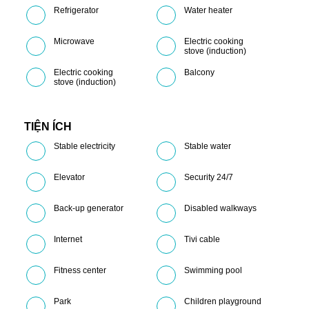
Refrigerator
Water heater
Microwave
Electric cooking
stove (induction)
Electric cooking
Balcony
stove (induction)
TIỆN ÍCH
Stable electricity
Stable water
Elevator
Security 24/7
Back-up generator
Disabled walkways
Internet
Tivi cable
Fitness center
Swimming pool
Park
Children playground