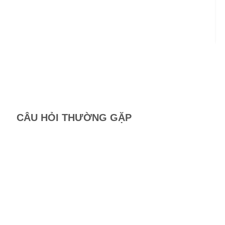
Mã
Ch
Bi
CÂU HỎI THƯỜNG GẶP