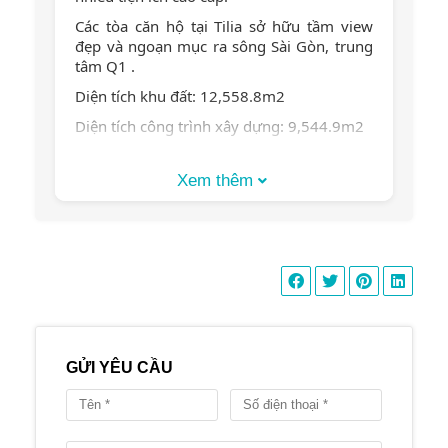
Các tòa căn hộ tại Tilia sở hữu tầm view
đẹp và ngoạn mục ra sông Sài Gòn, trung
tâm Q1 .
Diện tích khu đất: 12,558.8m2
Diện tích công trình xây dựng: 9,544.9m2
Tổng diện tích sàn: 61,150 m2
Xem thêm
Chiều cao các tòa:
Tòa 1C & tòa 2C cao 30 tầng
Tòa 1D & tòa 2D cao 7 tầng
Tổng số căn hộ: 472 căn
Số căn hộ/ sàn: 7-8 căn/sàn
Số tầng hầm: 2 tầng
Tổng số hồ bơi: Có 2 hồ bơi
GỬI YÊU CẦU
Số chỗ đậu xe hơi: Tỷ lệ 1:1
Tiêu chuẩn bàn giao: Bàn giao hoàn thiện
liên tường, nội thất cao cấp của những