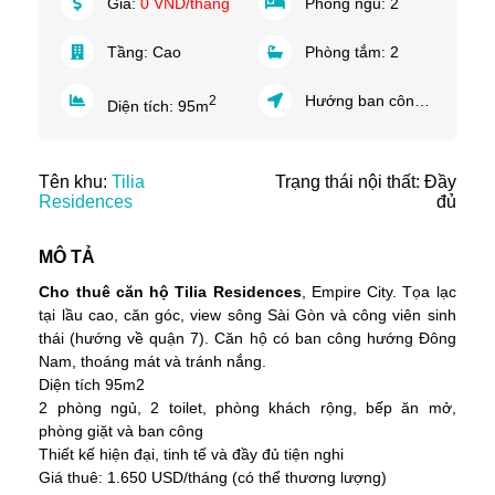
Giá:
0 VND/tháng
Phòng ngủ:
2
Tầng:
Cao
Phòng tắm:
2
Hướng ban công:
Đông N
2
Diện tích:
95
m
Tên khu:
Tilia
Trạng thái nội thất: Đầy
Residences
đủ
MÔ TẢ
Cho thuê căn hộ Tilia Residences
, Empire City. Tọa lạc
tại lầu cao, căn góc, view sông Sài Gòn và công viên sinh
thái (hướng về quận 7). Căn hộ có ban công hướng Đông
Nam, thoáng mát và tránh nắng.
Diện tích 95m2
2 phòng ngủ, 2 toilet, phòng khách rộng, bếp ăn mở,
phòng giặt và ban công
Thiết kế hiện đại, tinh tế và đầy đủ tiện nghi
Giá thuê: 1.650 USD/tháng (có thể thương lượng)